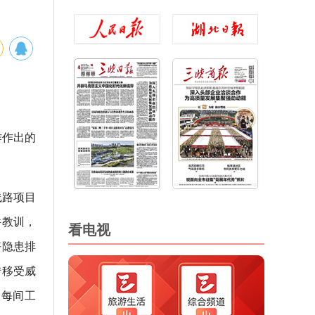
作作出的
线路项目
件教训，
看电视
好隐患排
转移受威
、每间工