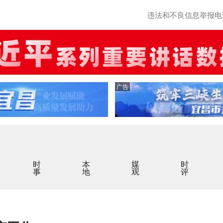
违法和不良信息举报电话：0
广告
时事
本地
媒观
时评