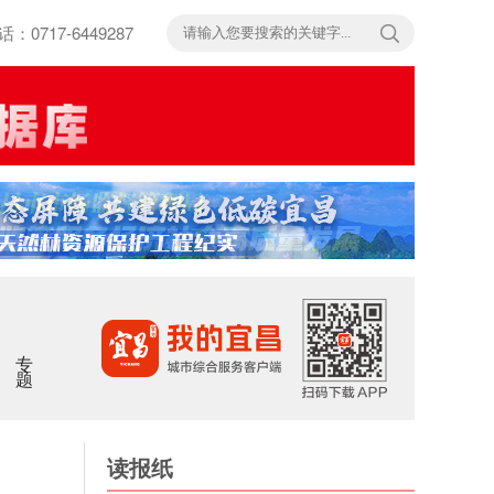
717-6449287
专题
读报纸