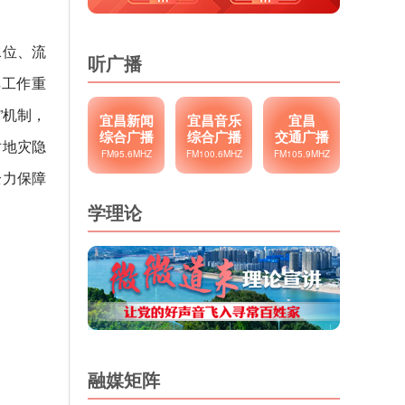
水位、流
听广播
汛工作重
”机制，
宜昌新闻
宜昌音乐
宜昌
综合广播
综合广播
交通广播
对地灾隐
FM95.6MHZ
FM100.6MHZ
FM105.9MHZ
全力保障
学理论
融媒矩阵