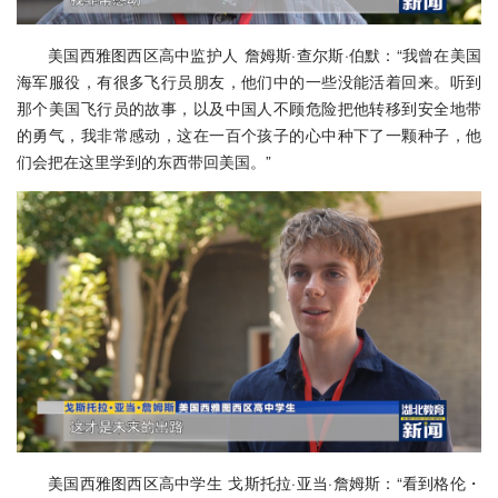
美国西雅图西区高中监护人 詹姆斯·查尔斯·伯默：“我曾在美国
海军服役，有很多飞行员朋友，他们中的一些没能活着回来。听到
那个美国飞行员的故事，以及中国人不顾危险把他转移到安全地带
的勇气，我非常感动，这在一百个孩子的心中种下了一颗种子，他
们会把在这里学到的东西带回美国。”
美国西雅图西区高中学生 戈斯托拉·亚当·詹姆斯：“看到格伦・