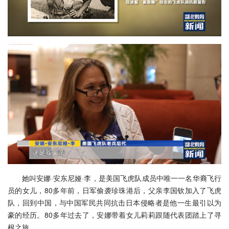
她叫安娜·安东尼娅·李，是美国飞虎队成员中唯一一名华裔飞行
员的女儿，80多年前，日军偷袭珍珠港后，父亲李国钦加入了飞虎
队，回到中国，与中国军民共同抗击日本侵略者是他一生最引以为
豪的经历。80多年过去了，安娜带着女儿莉莉跟随代表团踏上了寻
根之旅。