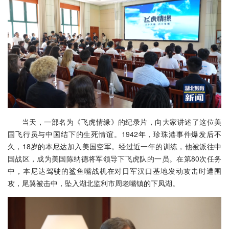
当天，一部名为《飞虎情缘》的纪录片，向大家讲述了这位美
国飞行员与中国结下的生死情谊。1942年，珍珠港事件爆发后不
久，18岁的本尼达加入美国空军。经过近一年的训练，他被派往中
国战区，成为美国陈纳德将军领导下飞虎队的一员。在第80次任务
中，本尼达驾驶的鲨鱼嘴战机在对日军汉口基地发动攻击时遭围
攻，尾翼被击中，坠入湖北监利市周老嘴镇的下凤湖。