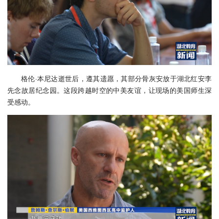
格伦·本尼达逝世后，遵其遗愿，其部分骨灰安放于湖北红安李
先念故居纪念园。这段跨越时空的中美友谊，让现场的美国师生深
受感动。