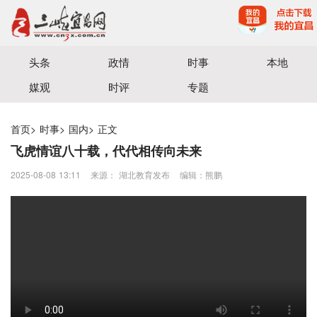
宜昌三峡融媒体中心主办
头条
政情
时事
本地
媒观
时评
专题
首页
>
时事
>
国内
>
正文
飞虎情谊八十载，代代相传向未来
2025-08-08 13:11
来源： 湖北教育发布
编辑：熊鹏