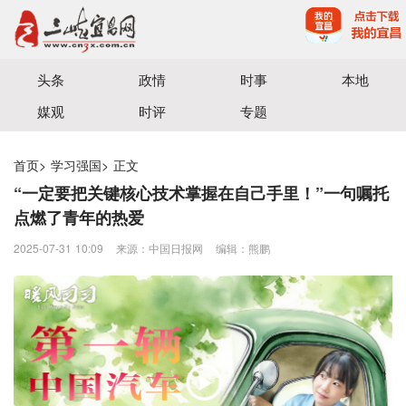
宜昌三峡融媒体中心主办
头条
政情
时事
本地
媒观
时评
专题
首页
>
学习强国
>
正文
“一定要把关键核心技术掌握在自己手里！”一句嘱托
点燃了青年的热爱
2025-07-31 10:09
来源：中国日报网
编辑：熊鹏