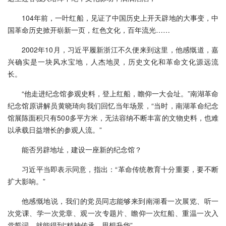
104年前，一叶红船，见证了中国历史上开天辟地的大事变，中
国革命历史掀开崭新一页，红色文化，百年流光……
2002年10月，习近平履新浙江不久便来到这里，他感慨道，嘉
兴确实是一块风水宝地，人杰地灵，历史文化和革命文化源远流
长。
“他走进纪念馆参观史料，登上红船，瞻仰一大会址。”南湖革命
纪念馆原讲解员黄晓琦向我们回忆当年场景，“当时，南湖革命纪念
馆展陈面积只有500多平方米，无法容纳不断丰富的文物史料，也难
以承载日益增长的参观人流。”
能否另辟地址，建设一座新的纪念馆？
习近平当即表示同意，指出：“革命传统教育十分重要，要不断
扩大影响。”
他感慨地说，我们的党员同志能够来到南湖看一次展览、听一
次党课、学一次党章、观一次专题片、瞻仰一次红船、重温一次入
党誓词，就能得到“精神传承、思想升华”。