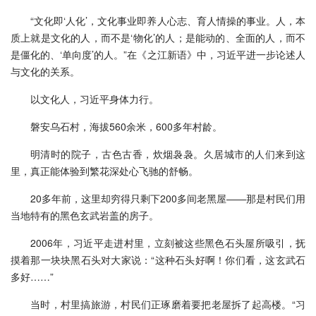
“文化即‘人化’，文化事业即养人心志、育人情操的事业。人，本
质上就是文化的人，而不是‘物化’的人；是能动的、全面的人，而不
是僵化的、‘单向度’的人。”在《之江新语》中，习近平进一步论述人
与文化的关系。
以文化人，习近平身体力行。
磐安乌石村，海拔560余米，600多年村龄。
明清时的院子，古色古香，炊烟袅袅。久居城市的人们来到这
里，真正能体验到繁花深处心飞驰的舒畅。
20多年前，这里却穷得只剩下200多间老黑屋——那是村民们用
当地特有的黑色玄武岩盖的房子。
2006年，习近平走进村里，立刻被这些黑色石头屋所吸引，抚
摸着那一块块黑石头对大家说：“这种石头好啊！你们看，这玄武石
多好……”
当时，村里搞旅游，村民们正琢磨着要把老屋拆了起高楼。“习