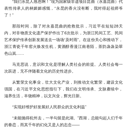
“我们永昆人感恩啊！”现为国家级非遗项目昆曲（永嘉昆曲）代
表性传承人的林媚媚感慨，“永昆的香火没有断，我对得起祖师爷
了！”
那段时间，除了对永嘉昆曲的抢救批示，习近平在短短28天
内，对非物质文化遗产保护作出了6次批示，为浙江民间工艺、民间
艺术保护传承创新发展送去一场场“及时雨”。在这份关心和推动下，
浙江青瓷千年窑火焕发生机，黄酒醇香漫江南巷陌，茶韵袅袅染翠
色山岚……
马克思说，意识和文化是理解人类社会的前提。人类社会每一
次跃进，无不伴随着文化的历史性进步。
从繁荣文化事业，壮大文化产业，到推动文化繁荣，建设文化
强国，在习近平文化思想指引下，我们在文明传承、文脉赓续中，
滋养生活，丰饶精神，以文兴业，辉光日新。
“实现好维护好发展好人民群众的文化利益”
“未能抛得杭州去，一半勾留是此湖。”西湖，总能勾起人们千年
的眷恋，而其千年的幻化又是人的志念——