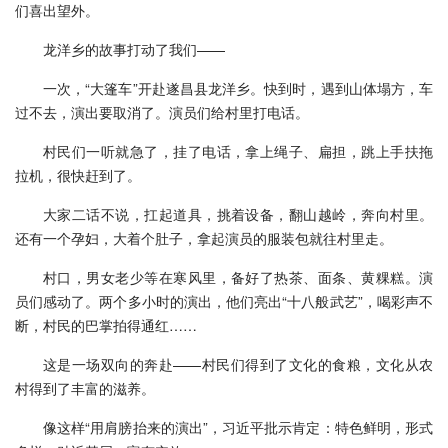
们喜出望外。
龙洋乡的故事打动了我们——
一次，“大篷车”开赴遂昌县龙洋乡。快到时，遇到山体塌方，车
过不去，演出要取消了。演员们给村里打电话。
村民们一听就急了，挂了电话，拿上绳子、扁担，跳上手扶拖
拉机，很快赶到了。
大家二话不说，扛起道具，挑着设备，翻山越岭，奔向村里。
还有一个孕妇，大着个肚子，拿起演员的服装包就往村里走。
村口，男女老少等在寒风里，备好了热茶、面条、黄粿糕。演
员们感动了。两个多小时的演出，他们亮出“十八般武艺”，喝彩声不
断，村民的巴掌拍得通红……
这是一场双向的奔赴——村民们得到了文化的食粮，文化从农
村得到了丰富的滋养。
像这样“用肩膀抬来的演出”，习近平批示肯定：特色鲜明，形式