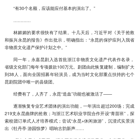
“有30个名额，应该能应付基本的演出了。”
…………
林媚媚的要求很快有了结果。十几天后，习近平对《关于抢救
和振兴永昆的报告》作出批示，明确指出：“永昆的保护应列入我省
非物质文化遗产保护计划之中。”
同一年，永嘉昆剧入选首批浙江非物质文化遗产代表作名录，
省级文化部门每年专项拨款100万元。剧团由此恢复建制，编制扩大
到38人，面向全国招募年轻演员，成为当时文化部重点扶持的七个
昆剧院团中唯一的县级团。
经费有了，人齐了，永昆“造血”功能也被激活了——
逐渐恢复专业艺术团体的演出功能，一年演出超过200场；完成
219支永昆曲牌的抢救；与浙江艺术职业学院合作开设“青苗班”，探
索校团订单式人才培养模式；尝试“永昆+休闲旅游”，沉浸式实景演
出《牡丹亭·游园惊梦》唱响古韵新声……