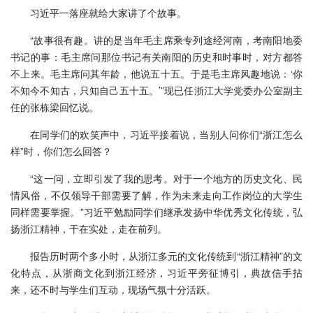
习近平一落座就给大家讲了个故事。
“故事很有趣。讲的是当年毛主席乘专列途经河南，考南阳地委
书记的事：毛主席问那位书记有关南阳的历史和时事时，对方都答
不上来。毛主席问其年龄，他说五十五。于是毛主席风趣地说：‘你
不知今不知古，只知自己五十五。’”现已任浙江大学党委办公室副主
任的张栋梁回忆说。
在同学们的欢笑声中，习近平接着说，当别人问你们“浙江怎么
样”时，你们怎么回答？
“这一问，立即引发了我的思考。对于一个地方的历史文化、民
情风俗，不仅领导干部需要了解，作为未来走向工作岗位的大学生
同样需要掌握。”习近平勉励同学们继承发扬中华优秀文化传统，弘
扬浙江精神，干在实处，走在前列。
报告历时两个多小时，从浙江多元的文化传统到“浙江精神”的文
化特点，从浙商文化到浙江经济，习近平旁征博引，典故信手拈
来，还不时与学生们互动，现场气氛十分活跃。