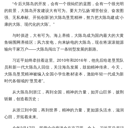
“今后大陈岛的开发，会有一个很灿烂的蓝图，会有一个很光明
的前景，大陈岛开发建设大有可为。要大力弘扬‘艰苦创业、奋发图
强、无私奉献、开拓创新’的大陈岛垦荒精神，努力把大陈岛建成‘小
康的大陈、现代化的大陈’。”
与时俱进，大有可为。海上养殖，大陈岛成为国内最大的大黄
鱼铜围网养殖区；风力发电，向来缺电的大陈岛，现在将滚滚能源
输向千家万户——大陈岛闯出了一条转型发展的新路。
习近平始终牵挂着这里。2010年和2016年，他先后给老垦荒队
员和新一代大陈岛人回信，关注海岛发展，鼓励精神传承。今天，
大陈岛垦荒精神被编入全国小学生教材读本，激励年轻一代成为新
时代各领域的“垦荒者”。
从大陈岛到浙江，再到全国，精神的力量，如开山巨斧，披荆
斩棘，创造着历史；
从浙江到中国，再到世界，精神的力量，更如源头活水，滋润
心田，开拓着未来。
今年2月17日，民营企业座谈会在京召开。会上，习近平总书记