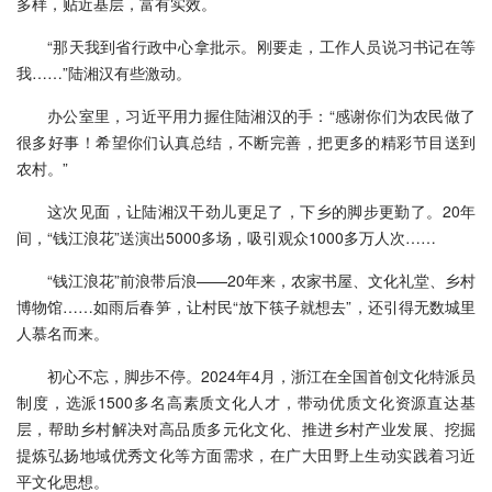
多样，贴近基层，富有实效。
“那天我到省行政中心拿批示。刚要走，工作人员说习书记在等
我……”陆湘汉有些激动。
办公室里，习近平用力握住陆湘汉的手：“感谢你们为农民做了
很多好事！希望你们认真总结，不断完善，把更多的精彩节目送到
农村。”
这次见面，让陆湘汉干劲儿更足了，下乡的脚步更勤了。20年
间，“钱江浪花”送演出5000多场，吸引观众1000多万人次……
“钱江浪花”前浪带后浪——20年来，农家书屋、文化礼堂、乡村
博物馆……如雨后春笋，让村民“放下筷子就想去”，还引得无数城里
人慕名而来。
初心不忘，脚步不停。2024年4月，浙江在全国首创文化特派员
制度，选派1500多名高素质文化人才，带动优质文化资源直达基
层，帮助乡村解决对高品质多元化文化、推进乡村产业发展、挖掘
提炼弘扬地域优秀文化等方面需求，在广大田野上生动实践着习近
平文化思想。