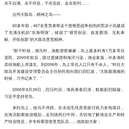
永不自满、永不停息，干在实处、走在前列……
台州大陈岛，精神之岛——
60多年前，467名垦荒者将这个曾饱受战争创伤的荒凉小岛建成
了充满生机的“东海明珠”，铸就了“艰苦创业、奋发图强、无私奉
献、开拓创新”的大陈岛垦荒精神。
“那个时候，渔汛时，渔船密密麻麻，岛上最多时有1万多常住
居民。2000年前后，因过度捕捞和海洋污染，渔业衰落，许多渔民
卖掉渔船上岸谋生。到2006年，岛上常住人口只有千余人。”时任大
陈岛开发建设管理委员会主任孙尚权向我们回忆道，“大陈最困难的
时候，习书记来了。”
2006年8月29日，烈日灼目，海风卷着巨浪，航船剧烈颠簸，
习近平坚持登岛。
来到岛上，他马不停蹄。在水泥毛坯房里探讨风力发电项目，
在海滨勘察旅游规划，走到渔民们中间，关切地了解渔业生产和转
产转业情况，并专程看望老垦荒队员……他鼓励大家：