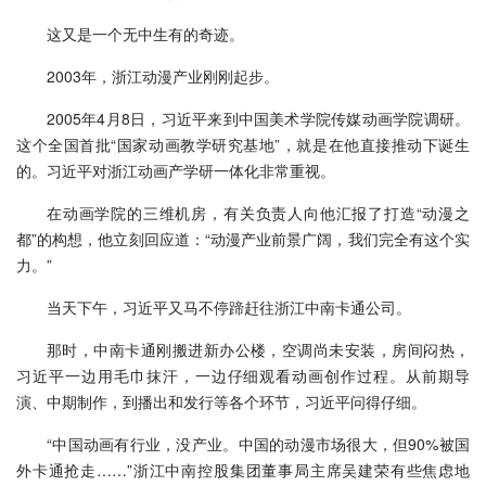
这又是一个无中生有的奇迹。
2003年，浙江动漫产业刚刚起步。
2005年4月8日，习近平来到中国美术学院传媒动画学院调研。
这个全国首批“国家动画教学研究基地”，就是在他直接推动下诞生
的。习近平对浙江动画产学研一体化非常重视。
在动画学院的三维机房，有关负责人向他汇报了打造“动漫之
都”的构想，他立刻回应道：“动漫产业前景广阔，我们完全有这个实
力。”
当天下午，习近平又马不停蹄赶往浙江中南卡通公司。
那时，中南卡通刚搬进新办公楼，空调尚未安装，房间闷热，
习近平一边用毛巾抹汗，一边仔细观看动画创作过程。从前期导
演、中期制作，到播出和发行等各个环节，习近平问得仔细。
“中国动画有行业，没产业。中国的动漫市场很大，但90%被国
外卡通抢走……”浙江中南控股集团董事局主席吴建荣有些焦虑地