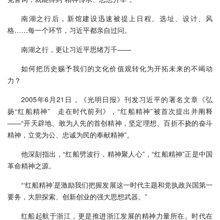
南湖之行后，新馆建设迅速被提上日程。选址、设计、风
格……每一个环节，习近平都亲自过问。
南湖之行，更让习近平思绪万千——
如何把历史赐予我们的文化价值观转化为开拓未来的不竭动
力？
2005年6月21日，《光明日报》刊发习近平的署名文章《弘
扬“红船精神” 走在时代前列》，“红船精神”被首次提出并阐释
——“开天辟地、敢为人先的首创精神，坚定理想、百折不挠的奋斗
精神，立党为公、忠诚为民的奉献精神”。
他深刻指出，“红船劈波行，精神聚人心”，“红船精神”正是中国
革命精神之源。
“‘红船精神’是激励我们把握发展这一时代主题和党执政兴国第一
要务，大胆探索、创新创业的强大思想武器。”
红船起航于浙江，更是推进浙江发展的精神力量所在。时代在