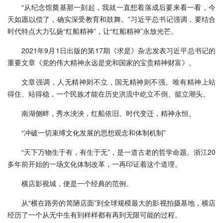
“从纪念馆奠基那一刻起，我就一直想着落成后要来看一看，今
天如愿以偿了，确实深受教育和鼓舞。”习近平总书记强调，要结合
时代特点大力弘扬“红船精神”，让“红船精神”永放光芒。
2021年9月1日出版的第17期《求是》杂志发表习近平总书记的
重要文章《党的伟大精神永远是党和国家的宝贵精神财富》。
文章强调，人无精神则不立，国无精神则不强。唯有精神上站
得住、站得稳，一个民族才能在历史洪流中屹立不倒、挺立潮头。
南湖侧畔，秀水泱泱，红船依旧。时代变迁，精神永恒。
“冲破一切束缚文化发展的思想观念和体制机制”
“天下万物生于有，有生于无”，是一道古老的哲学命题。浙江20
多年前开始的一场文化体制改革，一再印证着这个道理。
横店影视城，便是一个经典的范例。
从“横在路旁的简陋店面”到全球规模最大的影视拍摄基地，横店
经历了一个从无中生有到样样都有再到无限可能的过程。