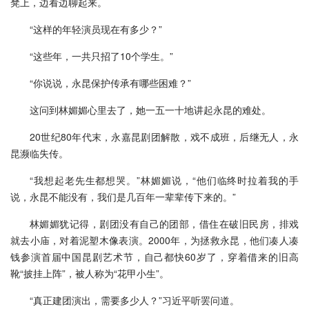
凳上，边看边聊起来。
“这样的年轻演员现在有多少？”
“这些年，一共只招了10个学生。”
“你说说，永昆保护传承有哪些困难？”
这问到林媚媚心里去了，她一五一十地讲起永昆的难处。
20世纪80年代末，永嘉昆剧团解散，戏不成班，后继无人，永
昆濒临失传。
“我想起老先生都想哭。”林媚媚说，“他们临终时拉着我的手
说，永昆不能没有，我们是几百年一辈辈传下来的。”
林媚媚犹记得，剧团没有自己的团部，借住在破旧民房，排戏
就去小庙，对着泥塑木像表演。2000年，为拯救永昆，他们凑人凑
钱参演首届中国昆剧艺术节，自己都快60岁了，穿着借来的旧高
靴“披挂上阵”，被人称为“花甲小生”。
“真正建团演出，需要多少人？”习近平听罢问道。