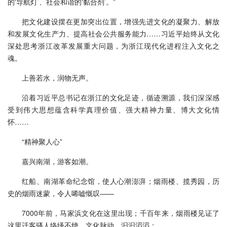
的‘导航灯’、社会和谐的‘黏合剂’。”
把文化建设摆在更加突出位置，增强先进文化的凝聚力、解放
和发展文化生产力、提高社会公共服务能力……习近平始终从文化
深处思考浙江改革发展重大问题，为浙江现代化进程注入文化之
魂。
上善若水，润物无声。
沿着习近平总书记在浙江的文化足迹，循迹溯源，我们深深感
受到伟大思想蕴含科学真理价值、强大精神力量、博大文化情
怀……
“精神聚人心”
嘉兴南湖，游客如潮。
红船、南湖革命纪念馆，使人心潮澎湃；烟雨楼、揽秀园，历
史的烟雨迷蒙，令人唏嘘慨叹——
7000年前，马家浜文化在这里出现；千百年来，烟雨楼见证了
这里迁客骚人络绎不绝，文化脉动，汩汩滔滔；