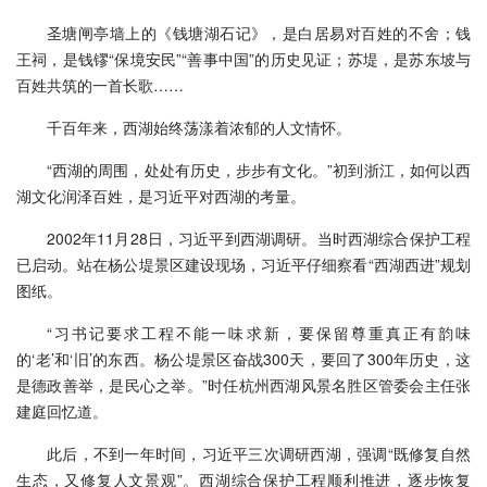
圣塘闸亭墙上的《钱塘湖石记》，是白居易对百姓的不舍；钱
王祠，是钱镠“保境安民”“善事中国”的历史见证；苏堤，是苏东坡与
百姓共筑的一首长歌……
千百年来，西湖始终荡漾着浓郁的人文情怀。
“西湖的周围，处处有历史，步步有文化。”初到浙江，如何以西
湖文化润泽百姓，是习近平对西湖的考量。
2002年11月28日，习近平到西湖调研。当时西湖综合保护工程
已启动。站在杨公堤景区建设现场，习近平仔细察看“西湖西进”规划
图纸。
“习书记要求工程不能一味求新，要保留尊重真正有韵味
的‘老’和‘旧’的东西。杨公堤景区奋战300天，要回了300年历史，这
是德政善举，是民心之举。”时任杭州西湖风景名胜区管委会主任张
建庭回忆道。
此后，不到一年时间，习近平三次调研西湖，强调“既修复自然
生态，又修复人文景观”。西湖综合保护工程顺利推进，逐步恢复