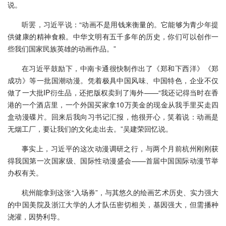
说。
听罢，习近平说：“动画不是用钱来衡量的。它能够为青少年提
供健康的精神食粮。中华文明有五千多年的历史，你们可以创作一
些我们国家民族英雄的动画作品。”
在习近平鼓励下，中南卡通很快制作出了《郑和下西洋》《郑
成功》等一批国潮动漫。凭着极具中国风味、中国特色，企业不仅
做了一大批IP衍生品，还把版权卖到了海外——“我还记得当时在香
港的一个酒店里，一个外国买家拿10万美金的现金从我手里买走四
盒动漫碟片。回来后我向习书记汇报，他很开心，笑着说：动画是
无烟工厂，要让我们的文化走出去。”吴建荣回忆说。
事实上，习近平的这次动漫调研之行，与两个月前杭州刚刚获
得我国第一次国家级、国际性动漫盛会——首届中国国际动漫节举
办权有关。
杭州能拿到这张“入场券”，与其悠久的绘画艺术历史、实力强大
的中国美院及浙江大学的人才队伍密切相关，基因强大，但需播种
浇灌，因势利导。