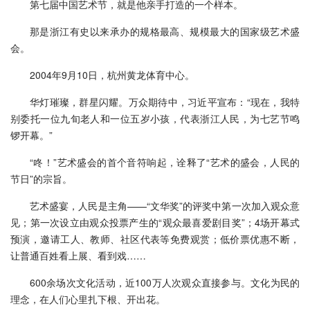
第七届中国艺术节，就是他亲手打造的一个样本。
那是浙江有史以来承办的规格最高、规模最大的国家级艺术盛
会。
2004年9月10日，杭州黄龙体育中心。
华灯璀璨，群星闪耀。万众期待中，习近平宣布：“现在，我特
别委托一位九旬老人和一位五岁小孩，代表浙江人民，为七艺节鸣
锣开幕。”
“咚！”艺术盛会的首个音符响起，诠释了“艺术的盛会，人民的
节日”的宗旨。
艺术盛宴，人民是主角——“文华奖”的评奖中第一次加入观众意
见；第一次设立由观众投票产生的“观众最喜爱剧目奖”；4场开幕式
预演，邀请工人、教师、社区代表等免费观赏；低价票优惠不断，
让普通百姓看上展、看到戏……
600余场次文化活动，近100万人次观众直接参与。文化为民的
理念，在人们心里扎下根、开出花。