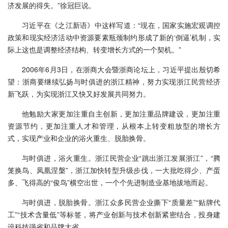
济发展的得失。”徐冠巨说。
习近平在《之江新语》中这样写道：“现在，国家实施宏观调控
政策和现实经济活动中资源要素瓶颈制约形成了新的‘倒逼’机制，实
际上这也是调整经济结构、转变增长方式的一个契机。”
2006年6月3日，在浙商大会暨浙商论坛上，习近平提出殷切希
望：浙商要继续弘扬与时俱进的浙江精神，努力实现浙江民营经济
新飞跃，为实现浙江又快又好发展共同努力。
他勉励大家更加注重自主创新，更加注重品牌建设，更加注重
资源节约，更加注重人才和管理，从根本上转变粗放型的增长方
式，实现产业和企业的浴火重生、脱胎换骨。
与时俱进，浴火重生。浙江民营企业“跳出浙江发展浙江”，“腾
笼换鸟、凤凰涅槃”，浙江加快转型升级步伐，一大批吃得少、产蛋
多、飞得高的“俊鸟”横空出世，一个个先进制造业基地拔地而起。
与时俱进，脱胎换骨。浙江众多民营企业撕下“质量差”“贴牌代
工”“技术含量低”等标签，将产业创新与技术创新紧密结合，投身建
设科技强省和品牌大省。