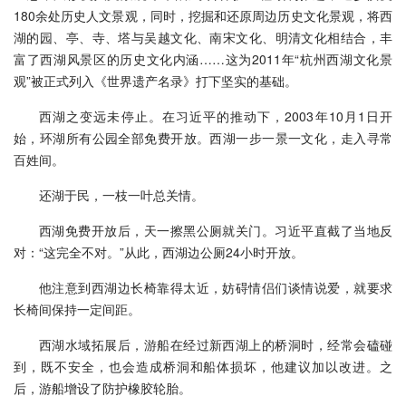
180余处历史人文景观，同时，挖掘和还原周边历史文化景观，将西
湖的园、亭、寺、塔与吴越文化、南宋文化、明清文化相结合，丰
富了西湖风景区的历史文化内涵……这为2011年“杭州西湖文化景
观”被正式列入《世界遗产名录》打下坚实的基础。
西湖之变远未停止。在习近平的推动下，2003年10月1日开
始，环湖所有公园全部免费开放。西湖一步一景一文化，走入寻常
百姓间。
还湖于民，一枝一叶总关情。
西湖免费开放后，天一擦黑公厕就关门。习近平直截了当地反
对：“这完全不对。”从此，西湖边公厕24小时开放。
他注意到西湖边长椅靠得太近，妨碍情侣们谈情说爱，就要求
长椅间保持一定间距。
西湖水域拓展后，游船在经过新西湖上的桥洞时，经常会磕碰
到，既不安全，也会造成桥洞和船体损坏，他建议加以改进。之
后，游船增设了防护橡胶轮胎。