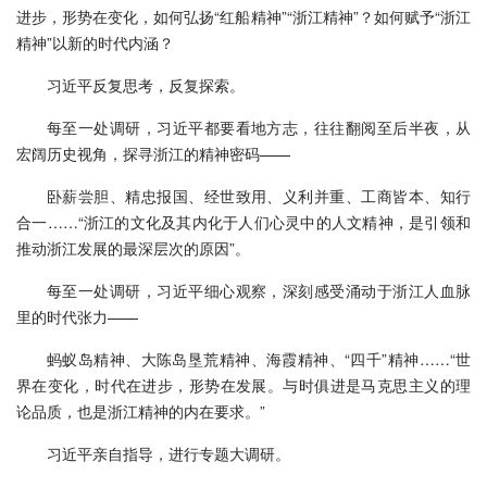
进步，形势在变化，如何弘扬“红船精神”“浙江精神”？如何赋予“浙江
精神”以新的时代内涵？
习近平反复思考，反复探索。
每至一处调研，习近平都要看地方志，往往翻阅至后半夜，从
宏阔历史视角，探寻浙江的精神密码——
卧薪尝胆、精忠报国、经世致用、义利并重、工商皆本、知行
合一……“浙江的文化及其内化于人们心灵中的人文精神，是引领和
推动浙江发展的最深层次的原因”。
每至一处调研，习近平细心观察，深刻感受涌动于浙江人血脉
里的时代张力——
蚂蚁岛精神、大陈岛垦荒精神、海霞精神、“四千”精神……“世
界在变化，时代在进步，形势在发展。与时俱进是马克思主义的理
论品质，也是浙江精神的内在要求。”
习近平亲自指导，进行专题大调研。