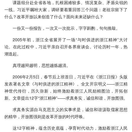
课题组分赴全省各地，扎根困难较多、情况复杂、矛盾尖锐的
一线。习近平嘱咐大家，调研要着重回答三个问题：老祖宗留下了
什么？改革开放以来创造了什么？面向未来还缺什么？
一份又一份报告，一次又一次批示，字字斟酌，句句推敲。
2005年初，浙江全省展开了一场“与时俱进的浙江精神”大讨
论。在此过程中，习近平亲自召开各界座谈会。讨论历时一年，热
潮迭起。
真理越辩越明，思想越炼越清。
2006年2月5日，春节后上班首日，习近平在《浙江日报》头版
发表署名文章《与时俱进的浙江精神》。全文开宗明义——浙江精
神世代传衍，历久弥新，始终激励着浙江人民励精图治，开拓创
新。文章提出12字“浙江精神”——求真务实，诚信和谐，开放图强。
求真务实源自马克思主义的实事求是，诚信和谐汲取儒家思想
的精华，开放图强则是改革开放的时代呼唤。
这12字精神，蕴含历史底蕴，孕育时代动力，激励着浙江人民