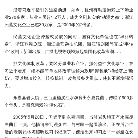
沿着习近平指引的道路前进，如今，杭州有动漫游戏上下游企
业270多家，从业人员超1.2万人，成为名副其实的“动漫之都”；浙江
民营文化企业已超30万家，是2003年的7倍多。
民营文化企业跨越式发展的同时，国有文化单位也在“华丽转
身”。浙江歌舞剧院、浙江曲艺杂技总团、浙江话剧团等完成“事转
企”改制；新闻出版、广播电视等领域掀起集团化改革浪潮……
抓文化体制改革，要区分事业和产业。抓公益性文化事业，在
习近平看来，绝不能简单地将改革理解为政府“卸包袱”和经济上“断
奶”。要以增加投入、转换机制、改善服务为重点，使其不断增强活
力。
永嘉县岩头镇，三百里楠溪江水孕育出永嘉昆曲，传唱了600多
个年头，是研究南戏的“活化石”。
2005年5月20日，习近平到永嘉调研。当时岩头镇正有永嘉昆
曲曲目上演。他悄悄来到观众席，与村民一起看演出。正在后台忙
活的老演员林媚媚听说习书记来了，便走出来和习近平一起坐在长