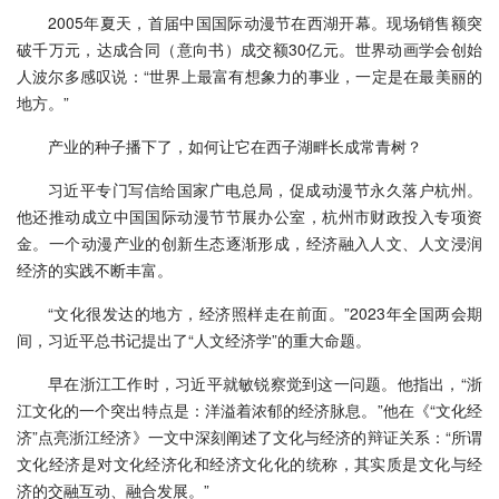
2005年夏天，首届中国国际动漫节在西湖开幕。现场销售额突
破千万元，达成合同（意向书）成交额30亿元。世界动画学会创始
人波尔多感叹说：“世界上最富有想象力的事业，一定是在最美丽的
地方。”
产业的种子播下了，如何让它在西子湖畔长成常青树？
习近平专门写信给国家广电总局，促成动漫节永久落户杭州。
他还推动成立中国国际动漫节节展办公室，杭州市财政投入专项资
金。一个动漫产业的创新生态逐渐形成，经济融入人文、人文浸润
经济的实践不断丰富。
“文化很发达的地方，经济照样走在前面。”2023年全国两会期
间，习近平总书记提出了“人文经济学”的重大命题。
早在浙江工作时，习近平就敏锐察觉到这一问题。他指出，“浙
江文化的一个突出特点是：洋溢着浓郁的经济脉息。”他在《“文化经
济”点亮浙江经济》一文中深刻阐述了文化与经济的辩证关系：“所谓
文化经济是对文化经济化和经济文化化的统称，其实质是文化与经
济的交融互动、融合发展。”