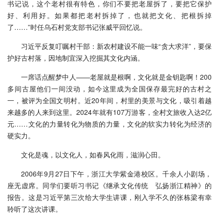
书记说，这个老村很有特色，你们不要把老屋拆了，要把它保护
好、利用好。如果都把老村拆掉了，也就把文化、把根拆掉
了……”时任乌石村党支部书记张威平回忆说。
习近平反复叮嘱村干部：新农村建设不能一味“贪大求洋”，要保
护好古村落，因地制宜深入挖掘其文化内涵。
一席话点醒梦中人——老屋就是根啊，文化就是金钥匙啊！200
多间古屋他们一间没动，如今这里成为全国保存最完好的古村之
一，被评为全国文明村。近20年间，村里的美景与文化，吸引着越
来越多的人来到这里。2024年就有107万游客，全村文旅收入达2亿
元……文化的力量转化为物质的力量，文化的软实力转化为经济的
硬实力。
文化是魂，以文化人，如春风化雨，滋润心田。
2006年9月27日下午，浙江大学紫金港校区。千余人小剧场，
座无虚席。同学们要听习书记《继承文化传统 弘扬浙江精神》的
报告。这是习近平第三次给大学生讲课，刚入学不久的张栋梁有幸
聆听了这次讲课。