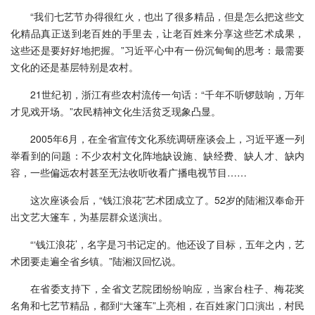
“我们七艺节办得很红火，也出了很多精品，但是怎么把这些文
化精品真正送到老百姓的手里去，让老百姓来分享这些艺术成果，
这些还是要好好地把握。”习近平心中有一份沉甸甸的思考：最需要
文化的还是基层特别是农村。
21世纪初，浙江有些农村流传一句话：“千年不听锣鼓响，万年
才见戏开场。”农民精神文化生活贫乏现象凸显。
2005年6月，在全省宣传文化系统调研座谈会上，习近平逐一列
举看到的问题：不少农村文化阵地缺设施、缺经费、缺人才、缺内
容，一些偏远农村甚至无法收听收看广播电视节目……
这次座谈会后，“钱江浪花”艺术团成立了。52岁的陆湘汉奉命开
出文艺大篷车，为基层群众送演出。
“‘钱江浪花’，名字是习书记定的。他还设了目标，五年之内，艺
术团要走遍全省乡镇。”陆湘汉回忆说。
在省委支持下，全省文艺院团纷纷响应，当家台柱子、梅花奖
名角和七艺节精品，都到“大篷车”上亮相，在百姓家门口演出，村民