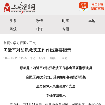
宜昌三峡融媒体中心主办
头条
政情
时事
本地
媒观
时评
专题
首页
>
学习强国
>
正文
习近平对防汛救灾工作作出重要指示
2025-07-28 22:55
来源：新华社
编辑：王道远
原标题：习近平对防汛救灾工作作出重要指示强调
全面压实政治责任 落实落细各项防汛措施
全力保障人民生命财产安全
李强作出批示
新华社北京7月28日电 中共中央总书记、国家主席、中央军委