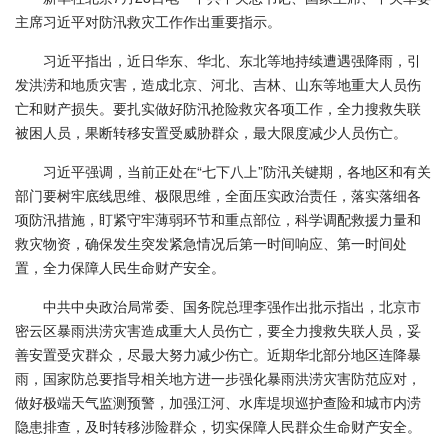
主席习近平对防汛救灾工作作出重要指示。
习近平指出，近日华东、华北、东北等地持续遭遇强降雨，引
发洪涝和地质灾害，造成北京、河北、吉林、山东等地重大人员伤
亡和财产损失。要扎实做好防汛抢险救灾各项工作，全力搜救失联
被困人员，果断转移安置受威胁群众，最大限度减少人员伤亡。
习近平强调，当前正处在“七下八上”防汛关键期，各地区和有关
部门要树牢底线思维、极限思维，全面压实政治责任，落实落细各
项防汛措施，盯紧守牢薄弱环节和重点部位，科学调配救援力量和
救灾物资，确保发生突发紧急情况后第一时间响应、第一时间处
置，全力保障人民生命财产安全。
中共中央政治局常委、国务院总理李强作出批示指出，北京市
密云区暴雨洪涝灾害造成重大人员伤亡，要全力搜救失联人员，妥
善安置受灾群众，尽最大努力减少伤亡。近期华北部分地区连降暴
雨，国家防总要指导相关地方进一步强化暴雨洪涝灾害防范应对，
做好极端天气监测预警，加强江河、水库堤坝巡护查险和城市内涝
隐患排查，及时转移涉险群众，切实保障人民群众生命财产安全。