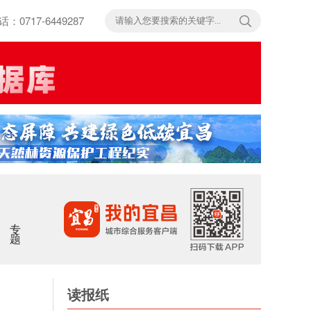
717-6449287
专题
读报纸