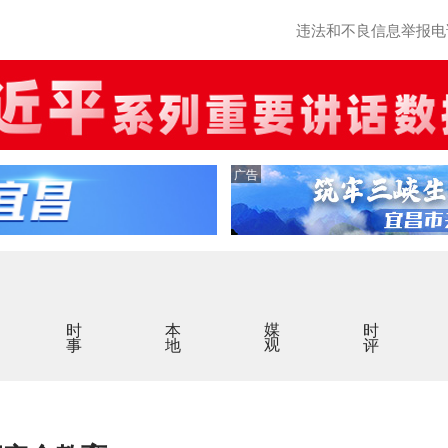
违法和不良信息举报电话：0
广告
时事
本地
媒观
时评