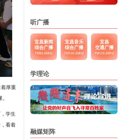
听广播
宜昌新闻
宜昌音乐
宜昌
综合广播
综合广播
交通广播
FM95.6MHZ
FM100.6MHZ
FM105.9MHZ
学理论
量着厚重
课。
下，学生
枪，看着
融媒矩阵