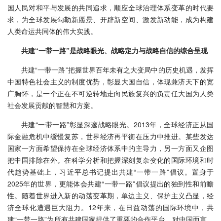
国人民对和平与发展的共同追求，顺应全球治理体系变革的时代要
求，为全球发展勾勒新愿景、开辟新空间、激发新动能，成为构建
人类命运共同体的伟大实践。
共建“一带一路”是战略眼光、战略定力与战略自信的综合呈现
共建“一带一路”把握世界百年未有之大变局中的历史机遇，发挥
中国特色社会主义的制度优势，彰显大国自信，体现兼济天下的宽
广胸怀，是一个正在不可逆转地走向民族复兴的负责任大国为人类
社会发展贡献的智慧和方案。
共建“一带一路”彰显深邃战略眼光。2013年，全球经济正从国
际金融危机中缓慢复苏，世界经济再平衡在压力中推进。某些发达
国家一方面希望保持在全球经济体系中的主导力，另一方面又企图
把中国排除在外。在科学分析和把握深刻复杂变化的国际环境和时
代趋势基础上，习近平总书记提出共建“一带一路”倡议。置身于
2025年的世界，更能体会共建“一带一路”倡议提出的独到性和前瞻
性。随着世界进入新的动荡变革期，单边主义、保护主义凸显，经
济全球化遭遇巨大阻力。12年来，在日益动荡的国际环境中，共
建“一带一路”为所有共建国家提供了重要的合作平台。对中国而言，