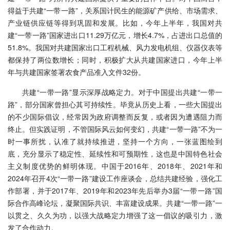
得益于共建“一带一路”，关系国计民生的能源矿产供给、市场需求、
产业链供应链等得到巩固和发展。比如，今年上半年，我国对共
建“一带一路”国家进出口11.29万亿元，增长4.7%，占进出口总值的
51.8%。我国对共建国家出口工程机械、风力发电机组、仪器仪表等
都保持了两位数增长；同时，积极扩大从共建国家进口，今年上半
年与共建国家签署农食产品准入文件32份。
共建“一带一路”显示深厚战略定力。对于中国提出共建“一带一
路”，部分国家曾担心其可持续性。毕竟从历史上看，一些大国提出
的不少国际倡议，经常因为政府调整而反复，或者因为遭遇阻力而
终止。但实践证明，不管国际风云如何变幻，共建“一带一路”不为一
时一事所扰，认准了就持续推进，坚持一个方向，一张蓝图绘到
底，充分显示了稳定性、延续性和可预期性，这也是中国特色社会
主义制度优势的鲜明体现。中国于2016年、2018年、2021年和
2024年召开4次“一带一路”建设工作座谈会，总结共建经验，强化工
作部署，并于2017年、2019年和2023年先后举办3届“一带一路”国
际合作高峰论坛，凝聚国际共识、丰富建设成果。共建“一带一路”一
以贯之、久久为功，以强大战略定力增强了这一倡议的吸引力，激
发了合作动力。