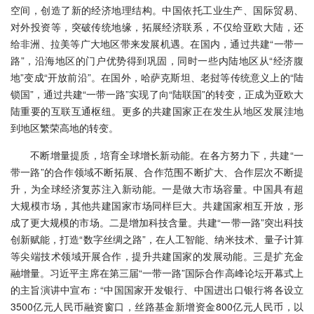
空间，创造了新的经济地理结构。中国依托工业生产、国际贸易、
对外投资等，突破传统地缘，拓展经济联系，不仅给亚欧大陆，还
给非洲、拉美等广大地区带来发展机遇。在国内，通过共建“一带一
路”，沿海地区的门户优势得到巩固，同时一些内陆地区从“经济腹
地”变成“开放前沿”。在国外，哈萨克斯坦、老挝等传统意义上的“陆
锁国”，通过共建“一带一路”实现了向“陆联国”的转变，正成为亚欧大
陆重要的互联互通枢纽。更多的共建国家正在发生从地区发展洼地
到地区繁荣高地的转变。
不断增量提质，培育全球增长新动能。在各方努力下，共建“一
带一路”的合作领域不断拓展、合作范围不断扩大、合作层次不断提
升，为全球经济复苏注入新动能。一是做大市场容量。中国具有超
大规模市场，其他共建国家市场同样巨大。共建国家相互开放，形
成了更大规模的市场。二是增加科技含量。共建“一带一路”突出科技
创新赋能，打造“数字丝绸之路”，在人工智能、纳米技术、量子计算
等尖端技术领域开展合作，提升共建国家的发展动能。三是扩充金
融增量。习近平主席在第三届“一带一路”国际合作高峰论坛开幕式上
的主旨演讲中宣布：“中国国家开发银行、中国进出口银行将各设立
3500亿元人民币融资窗口，丝路基金新增资金800亿元人民币，以