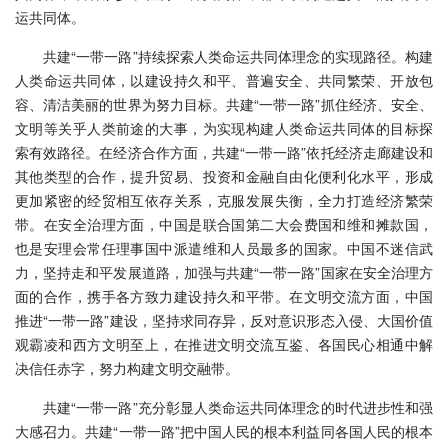
运共同体。
共建“一带一路”持续探索人类命运共同体理念的实现路径。构建
人类命运共同体，以建设持久和平、普遍安全、共同繁荣、开放包
容、清洁美丽的世界为努力目标。共建“一带一路”抓住经济、安全、
文明等关乎人类前途的大事，为实现构建人类命运共同体的目标探
索有效路径。在经济合作方面，共建“一带一路”依托经济走廊建设和
其他类型的合作，提升贸易、投资和金融自由化便利化水平，形成
更加紧密的经贸相互依存关系，克服发展失衡，全力打造经济繁荣
带。在安全治理方面，中国是联合国第二大会费国和维和摊款国，
也是安理会常任理事国中派遣维和人员最多的国家。中国不迷信武
力，坚持走和平发展道路，加强与共建“一带一路”国家在安全治理方
面的合作，携手各方致力建设持久和平带。在文明交流方面，中国
推进“一带一路”建设，坚持求同存异，反对意识形态入侵、大国价值
观霸凌和西方文明至上，在推进文明交流互鉴、各国民心相通中解
决信任赤字，努力构建文明交融带。
共建“一带一路”充分彰显人类命运共同体理念的时代进步性和强
大感召力。共建“一带一路”把中国人民的根本利益同各国人民的根本