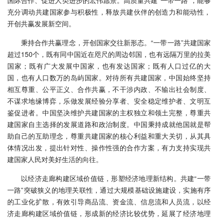
国际合作、促进人类进步的宏伟愿景。高质量共建“一带一路”，能够
充分调动共建国家参与积极性，释放共建伙伴的创造力和能动性，
开创共赢发展新空间。
秉持合作共赢理念，开创国家交往新形态。“一带一路”共建国家
超过150个，既有同中国近在咫尺的周边邻国，也有远隔万里的拉美
国家；既有广大发展中国家，也有发达国家；既有人口过亿的大
国，也有人口数万的岛屿国家。对待所有共建国家，中国始终坚持
相互尊重、公平正义、合作共赢，不干涉内政、不输出社会制度、
不谋求地缘博弈，乐做发展经验分享者、安全稳定维护者、文明互
鉴促进者。中国坚决维护共建国家的主权独立和领土完整，尊重共
建国家自主选择的发展道路和政治制度。中国秉持成就他国就是帮
助自己的互助理念，尊重共建国家的核心利益和重大关切，从其具
体情况出发，提出针对性、操作性强的合作方案，有力支持实现共
建国家人民对美好生活的向往。
以经济走廊构建区域价值链，形塑经济地理新结构。共建“一带
一路”突破狭义的地理关联性，通过大规模基础设施建设，实施有序
的工业化扩散，有效引导商品流、资金流、信息流和人员流，以经
济走廊构建区域价值链，形成新的经济比较优势，延展了经济地理