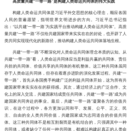
高质量共建“一带一路”是构建人类命运共同体的伟大实践
构建人类命运共同体是习近平外交思想的核心理念，顺应各国
人民的普遍愿望，指明世界文明进步的方向。习近平总书记指
出：“以共建‘一带一路’为实践平台推动构建人类命运共同体”。高质
量共建“一带一路”不仅给共建国家带来实实在在的好处，也开辟了人
类共同实现现代化的新路径，推动构建人类命运共同体落地生根。
共建“一带一路”不断深化对人类命运共同体理念本质的认知。从
共建“一带一路”看，人类命运共同体应当是利益共赢的共同体、责任
共担的共同体、价值共享的共同体的有机整体。这三种共同体虽同
存于人类命运共同体，但存在着逐步进阶的演化发展过程。共建“一
带一路”，首先从各国携手构建广泛的利益共同体开始，这为所有共
建国家带来实实在在的获得感。其次，通过经济上的广泛合作、文
化上的深入交流，共建国家结成责任共同体，共建“一带一路”成为共
建国家共同奔赴的事业。最后，共建“一带一路”凝聚各方的价值共
识，在这个过程中，各方更加认同和平、发展、公平、正义、民
主、自由的全人类共同价值，共建国家成为志同道合的价值共同
体。这三种共同体不是相互割裂而是有机结合的，只强调其中一种
共同体，或者缺少了任何一种共同体，都难以构建起真正的人类命