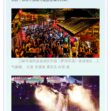
三峡车溪民俗旅游区升级《梦回车溪》夜游项目，人
气爆棚。 记者 宋潇潇 通讯员 向荣 摄