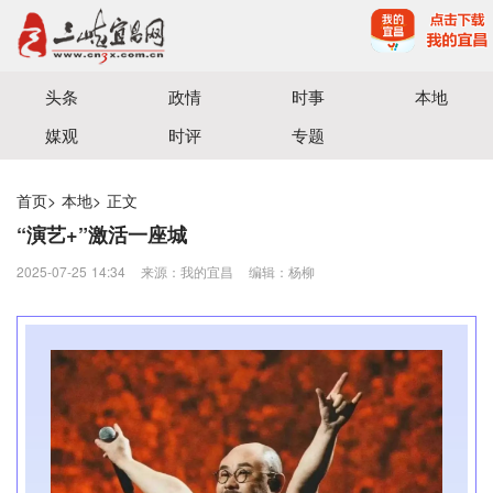
宜昌三峡融媒体中心主办
头条
政情
时事
本地
媒观
时评
专题
首页
>
本地
>
正文
“演艺+”激活一座城
2025-07-25 14:34
来源：我的宜昌
编辑：杨柳