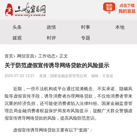
宜昌三峡融媒体中心主办
头条
政情
时事
本地
媒观
时评
专题
首页
>
网信宜昌
>
工作动态
>
正文
关于防范虚假宣传诱导网络贷款的风险提示
2025-07-22 12:21
来源：国家金融监督管理总局
编辑：王道远
近期，一些不法机构或平台通过混淆概念、不实承诺、隐瞒风
险等虚假宣传手段，诱导消费者办理网络贷款，不仅给消费者带来
沉重的经济负担，还可能使消费者陷入法律纠纷。国家金融监督管
理总局金融消费者权益保护局发布风险提示，提醒广大群众警惕虚
假宣传诱导网络贷款的风险，提高风险防范意识。
虚假宣传诱导网络贷款主要有以下“套路”：