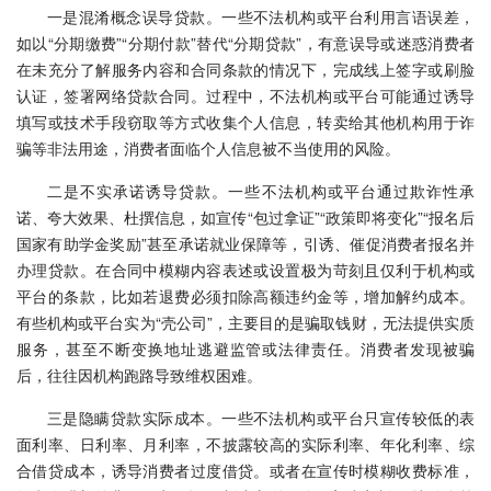
一是混淆概念误导贷款。一些不法机构或平台利用言语误差，
如以“分期缴费”“分期付款”替代“分期贷款”，有意误导或迷惑消费者
在未充分了解服务内容和合同条款的情况下，完成线上签字或刷脸
认证，签署网络贷款合同。过程中，不法机构或平台可能通过诱导
填写或技术手段窃取等方式收集个人信息，转卖给其他机构用于诈
骗等非法用途，消费者面临个人信息被不当使用的风险。
二是不实承诺诱导贷款。一些不法机构或平台通过欺诈性承
诺、夸大效果、杜撰信息，如宣传“包过拿证”“政策即将变化”“报名后
国家有助学金奖励”甚至承诺就业保障等，引诱、催促消费者报名并
办理贷款。在合同中模糊内容表述或设置极为苛刻且仅利于机构或
平台的条款，比如若退费必须扣除高额违约金等，增加解约成本。
有些机构或平台实为“壳公司”，主要目的是骗取钱财，无法提供实质
服务，甚至不断变换地址逃避监管或法律责任。消费者发现被骗
后，往往因机构跑路导致维权困难。
三是隐瞒贷款实际成本。一些不法机构或平台只宣传较低的表
面利率、日利率、月利率，不披露较高的实际利率、年化利率、综
合借贷成本，诱导消费者过度借贷。或者在宣传时模糊收费标准，