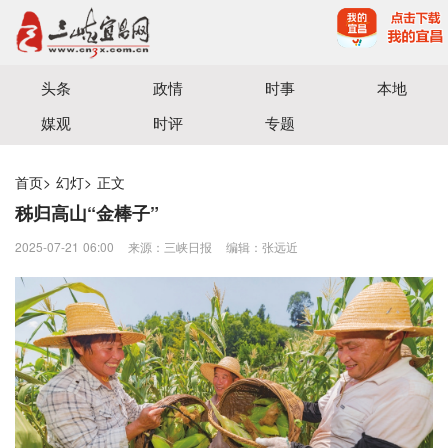
宜昌三峡融媒体中心主办
头条
政情
时事
本地
媒观
时评
专题
首页
>
幻灯
>
正文
秭归高山“金棒子”
2025-07-21 06:00
来源：三峡日报
编辑：张远近