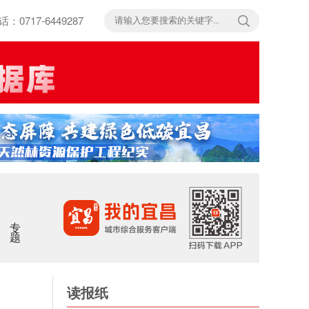
717-6449287
专题
读报纸