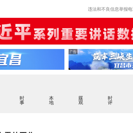
违法和不良信息举报电话：0
广告
时事
本地
媒观
时评