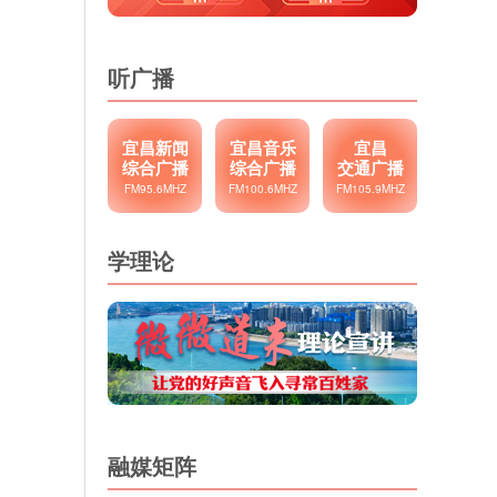
听广播
宜昌新闻
宜昌音乐
宜昌
综合广播
综合广播
交通广播
FM95.6MHZ
FM100.6MHZ
FM105.9MHZ
学理论
融媒矩阵