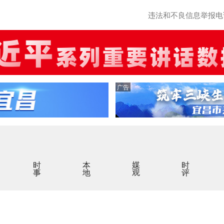
违法和不良信息举报电话：0
广告
时事
本地
媒观
时评