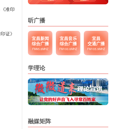
得《准印
听广播
准印证》
宜昌新闻
宜昌音乐
宜昌
综合广播
综合广播
交通广播
FM95.6MHZ
FM100.6MHZ
FM105.9MHZ
学理论
融媒矩阵