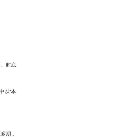
面、封底
中以“本
证多期，