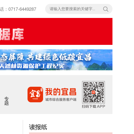
717-6449287
专题
读报纸