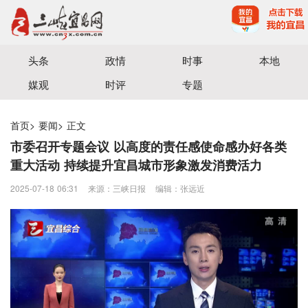
宜昌三峡融媒体中心主办
头条
政情
时事
本地
媒观
时评
专题
首页
>
要闻
>
正文
市委召开专题会议 以高度的责任感使命感办好各类
重大活动 持续提升宜昌城市形象激发消费活力
2025-07-18 06:31
来源：三峡日报
编辑：张远近