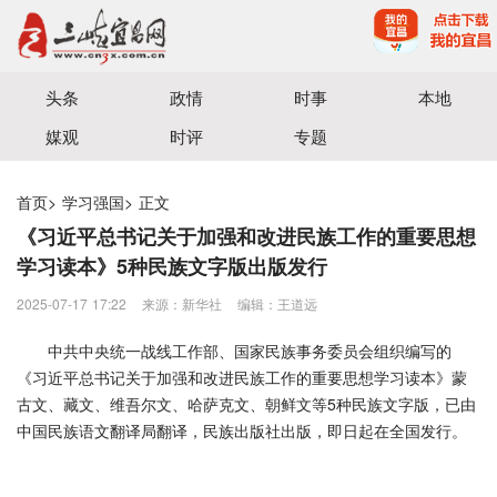
宜昌三峡融媒体中心主办
头条
政情
时事
本地
媒观
时评
专题
首页
>
学习强国
>
正文
《习近平总书记关于加强和改进民族工作的重要思想
学习读本》5种民族文字版出版发行
2025-07-17 17:22
来源：新华社
编辑：王道远
中共中央统一战线工作部、国家民族事务委员会组织编写的
《习近平总书记关于加强和改进民族工作的重要思想学习读本》蒙
古文、藏文、维吾尔文、哈萨克文、朝鲜文等5种民族文字版，已由
中国民族语文翻译局翻译，民族出版社出版，即日起在全国发行。