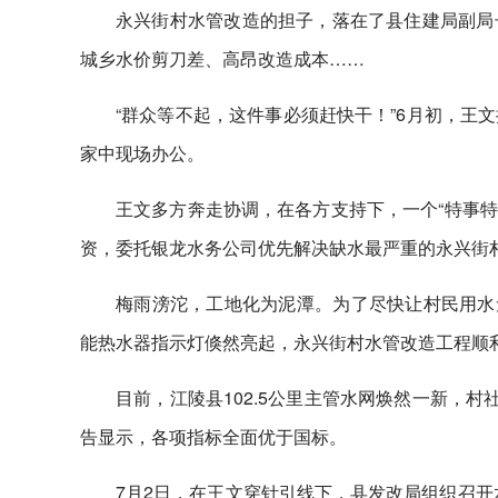
永兴街村水管改造的担子，落在了县住建局副局
城乡水价剪刀差、高昂改造成本……
“群众等不起，这件事必须赶快干！”6月初，王
家中现场办公。
王文多方奔走协调，在各方支持下，一个“特事特
资，委托银龙水务公司优先解决缺水最严重的永兴街
梅雨滂沱，工地化为泥潭。为了尽快让村民用水无
能热水器指示灯倏然亮起，永兴街村水管改造工程顺利
目前，江陵县102.5公里主管水网焕然一新，村
告显示，各项指标全面优于国标。
7月2日，在王文穿针引线下，县发改局组织召开水