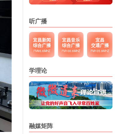
听广播
宜昌新闻
宜昌音乐
宜昌
综合广播
综合广播
交通广播
FM95.6MHZ
FM100.6MHZ
FM105.9MHZ
学理论
融媒矩阵