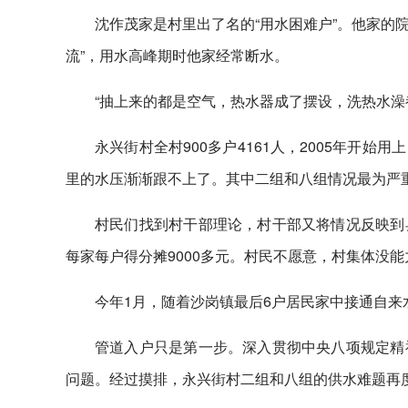
沈作茂家是村里出了名的“用水困难户”。他家的
流”，用水高峰期时他家经常断水。
“抽上来的都是空气，热水器成了摆设，洗热水澡
永兴街村全村900多户4161人，2005年开
里的水压渐渐跟不上了。其中二组和八组情况最为严重
村民们找到村干部理论，村干部又将情况反映到
每家每户得分摊9000多元。村民不愿意，村集体没
今年1月，随着沙岗镇最后6户居民家中接通自来
管道入户只是第一步。深入贯彻中央八项规定精
问题。经过摸排，永兴街村二组和八组的供水难题再