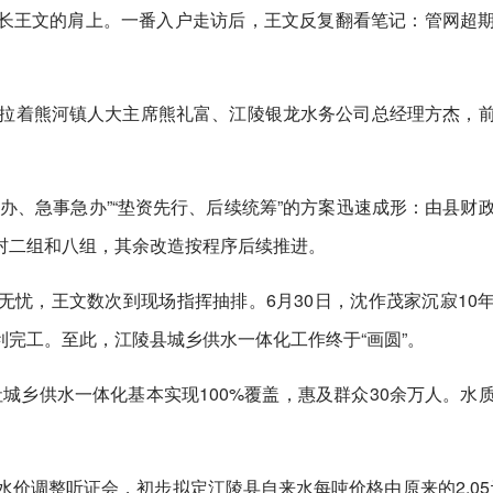
长王文的肩上。一番入户走访后，王文反复翻看笔记：管网超
文拉着熊河镇人大主席熊礼富、江陵银龙水务公司总经理方杰，
办、急事急办”“垫资先行、后续统筹”的方案迅速成形：由县财
村二组和八组，其余改造按程序后续推进。
忧，王文数次到现场指挥抽排。6月30日，沈作茂家沉寂10
完工。至此，江陵县城乡供水一体化工作终于“画圆”。
社城乡供水一体化基本实现100%覆盖，惠及群众30余万人。水
价调整听证会，初步拟定江陵县自来水每吨价格由原来的2.05元