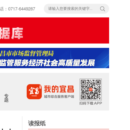
717-6449287
专题
读报纸