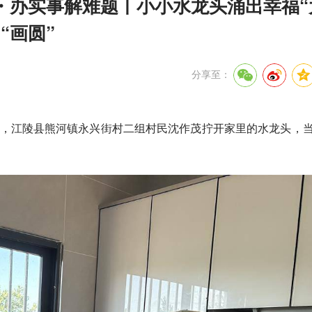
・办实事解难题丨小小水龙头涌出幸福“
“画圆”
分享至：
傍晚，江陵县熊河镇永兴街村二组村民沈作茂拧开家里的水龙头，