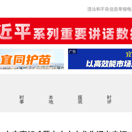
违法和不良信息举报电话：0
广告
时事
本地
媒观
时评