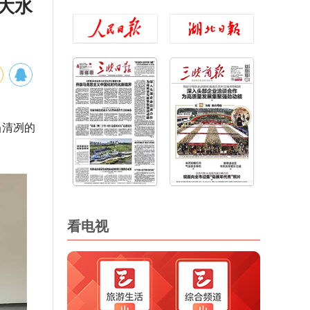
大水
当清冽的
看电视