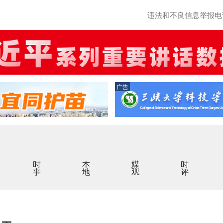
违法和不良信息举报电话：0
广告
时事
本地
媒观
时评