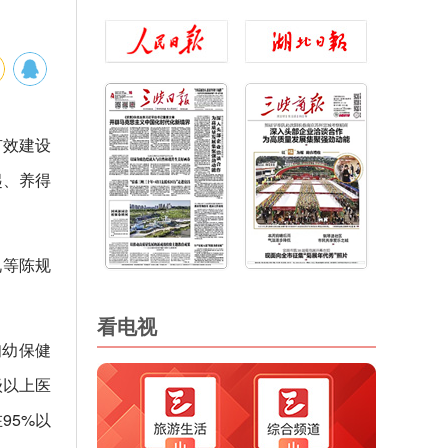
有效建设
起、养得
礼等陈规
看电视
妇幼保健
级以上医
95%以