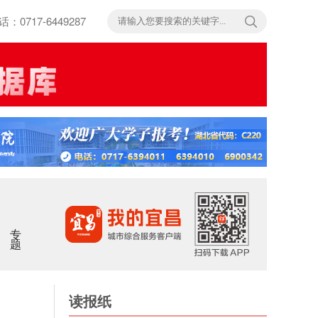
717-6449287
专题
读报纸