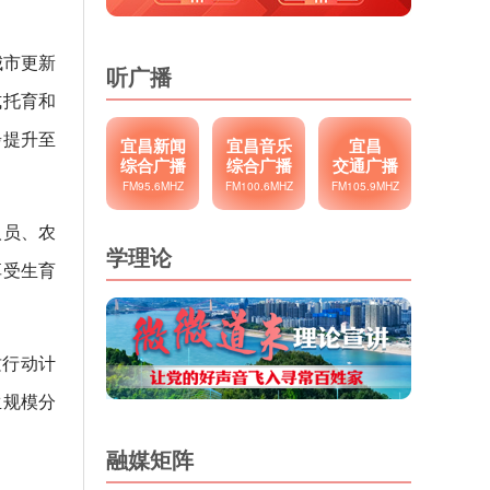
城市更新
听广播
式托育和
步提升至
宜昌新闻
宜昌音乐
宜昌
综合广播
综合广播
交通广播
FM95.6MHZ
FM100.6MHZ
FM105.9MHZ
人员、农
学理论
享受生育
质行动计
生规模分
融媒矩阵