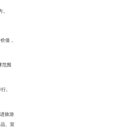
方。
特价值，
球范围
举行。
促进旅游
产品、宣