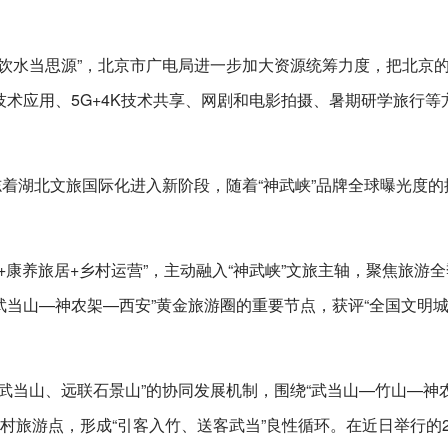
饮水当思源”，北京市广电局进一步加大资源统筹力度，把北京
技术应用、5G+4K技术共享、网剧和电影拍摄、暑期研学旅行等
志着湖北文旅国际化进入新阶段，随着“神武峡”品牌全球曝光度的
+康养旅居+乡村运营”，主动融入“神武峡”文旅主轴，聚焦旅游
“武当山—神农架—西安”黄金旅游圈的重要节点，获评“全国文明城
武当山、远联石景山”的协同发展机制，围绕“武当山—竹山—神农
乡村旅游点，形成“引客入竹、送客武当”良性循环。在近日举行的2