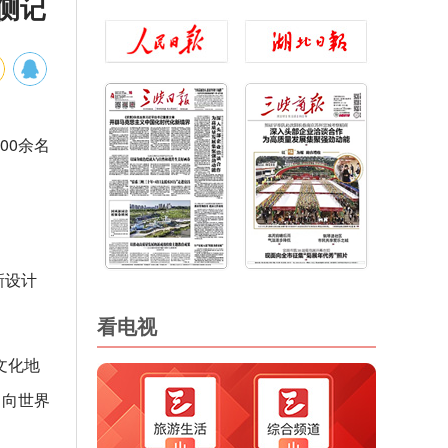
侧记
00余名
新设计
看电视
文化地
、向世界