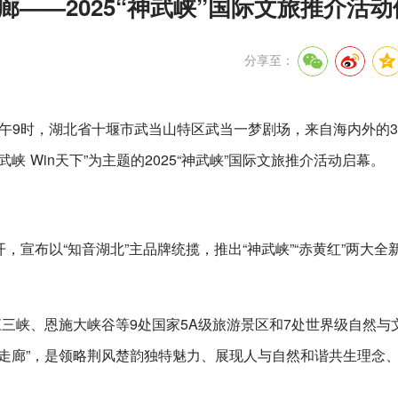
廊——2025“神武峡”国际文旅推介活动
分享至：
上午9时，湖北省十堰市武当山特区武当一梦剧场，来自海内外的3
 Win天下”为主题的2025“神武峡”国际文旅推介活动启幕。
开，宣布以“知音湖北”主品牌统揽，推出“神武峡”“赤黄红”两大全
江三峡、恩施大峡谷等9处国家5A级旅游景区和7处世界级自然与
走廊”，是领略荆风楚韵独特魅力、展现人与自然和谐共生理念