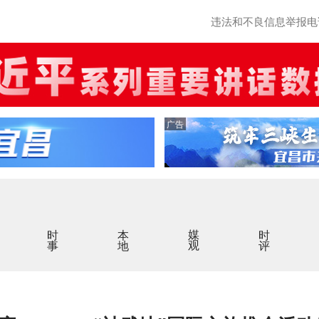
违法和不良信息举报电话：0
广告
时事
本地
媒观
时评