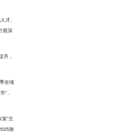
的人才、
方面深
提升，
全季全域
市”，
架”主
025旅