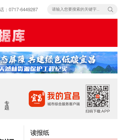
717-6449287
专题
读报纸