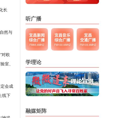
化长
听广播
“自然与
宜昌新闻
宜昌音乐
宜昌
综合广播
综合广播
交通广播
FM95.6MHZ
FM100.6MHZ
FM105.9MHZ
”对欧
学理论
实验室、
一定会成
上线下
融媒矩阵
“神武