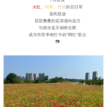
火红
、
明黄
、
橙粉
的百日草
迎风怒放
层层叠叠的花浪涌向远方
与碧水蓝天相映生辉
成为市民争相打卡的“网红”新点
📷