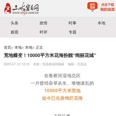
宜昌三峡融媒体中心主办
头条
政情
时事
本地
媒观
时评
专题
首页
>
本地
>
本地
>
正文
荒地蝶变！10000平方米花海扮靓“绚丽花城”
2025-07-12 12:15
来源：宜昌林业和园林
编辑：王道远
在卷桥河湿地北区
一片曾经杂草丛生、堆物凌乱的
10000平方米荒地
如今已化身绚烂花海
7月以来