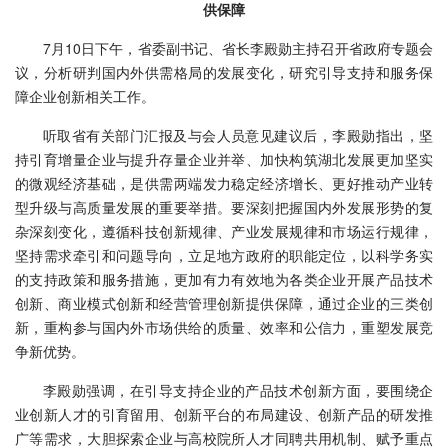
供保障
7月10日下午，省委副书记、省长李殿勋主持召开省政府专题会
议，分析研判国内外供需格局的发展变化，研究引导支持和服务保
障企业创新相关工作。
听取省有关部门汇报及与会人员意见建议后，
李殿勋指出，
坚
持引育增量企业与提升存量企业并举、加快构筑湖北发展更加坚实
的微观经济基础，是供需两端发力稳定经济增长、更好推动产业转
型升级与高质量发展的重要举措。要深刻把握国内外发展形势的复
杂深刻变化，遵循科技创新规律、产业发展规律和市场运行规律，
坚持需求牵引和问题导向，立足地方政府的职能定位，以科学务实
的支持政策和服务措施，更加有力有效地为各类企业开展产品技术
创新、商业模式创新和经营管理创新提供保障，通过企业的三类创
新，重构参与国内外市场供给的质量、效率和公信力，重塑发展竞
争新优势。
李殿勋强调，
在引导支持企业的产品技术创新方面，要围绕企
业创新人才的引育留用、创新平台的布局建设、创新产品的研发推
广等需求，大胆探索企业与高校院所人才同聘共用机制、赋予重点