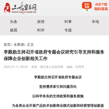
宜昌三峡融媒体中心主办
头条
政情
时事
本地
媒观
时评
专题
首页
>
水果湖
>
正文
李殿勋主持召开省政府专题会议研究引导支持和服务
保障企业创新相关工作
2025-07-11 09:03
来源：湖北省人民政府网
编辑：肖雨琴
李殿勋主持召开省政府专题会议
坚持需求牵引和问题导向
以科学务实的支持政策和服务措施
为各类企业开展产品技术创新商业模式创新和经营管理创新提