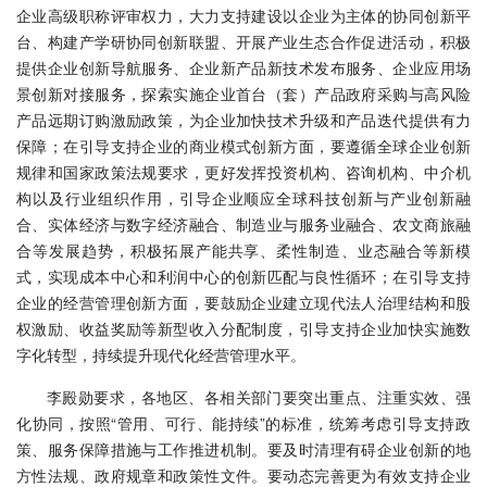
企业高级职称评审权力，大力支持建设以企业为主体的协同创新平
台、构建产学研协同创新联盟、开展产业生态合作促进活动，积极
提供企业创新导航服务、企业新产品新技术发布服务、企业应用场
景创新对接服务，探索实施企业首台（套）产品政府采购与高风险
产品远期订购激励政策，为企业加快技术升级和产品迭代提供有力
保障；在引导支持企业的商业模式创新方面，要遵循全球企业创新
规律和国家政策法规要求，更好发挥投资机构、咨询机构、中介机
构以及行业组织作用，引导企业顺应全球科技创新与产业创新融
合、实体经济与数字经济融合、制造业与服务业融合、农文商旅融
合等发展趋势，积极拓展产能共享、柔性制造、业态融合等新模
式，实现成本中心和利润中心的创新匹配与良性循环；在引导支持
企业的经营管理创新方面，要鼓励企业建立现代法人治理结构和股
权激励、收益奖励等新型收入分配制度，引导支持企业加快实施数
字化转型，持续提升现代化经营管理水平。
李殿勋要求，
各地区、各相关部门要突出重点、注重实效、强
化协同，按照“管用、可行、能持续”的标准，统筹考虑引导支持政
策、服务保障措施与工作推进机制。要及时清理有碍企业创新的地
方性法规、政府规章和政策性文件。要动态完善更为有效支持企业