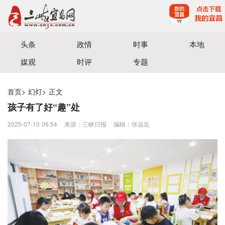
宜昌三峡融媒体中心主办
头条
政情
时事
本地
媒观
时评
专题
首页
>
幻灯
>
正文
孩子有了好“趣”处
2025-07-10 06:54
来源：三峡日报
编辑：张远近