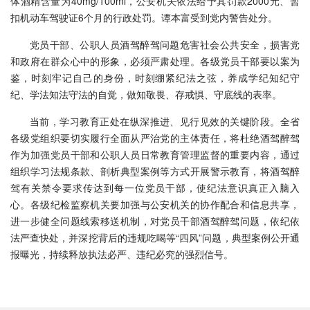
体酒精含量为40mg/100ml，公安机关依法给予其罚款2000元、暂
扣机动车驾驶证6个月的行政处罚。谭本富受到党内警告处分。
党员干部、公职人员酒驾醉驾问题危害社会公共安全，损害党
和政府在群众心中的形象，必须严肃处理。各级党员干部要以案为
鉴，时刻牢记自己的身份，时刻绷紧纪法之弦，养成学纪知纪守
纪、学法知法守法的自觉，做知敬畏、存戒惧、守底线的表率。
当前，学习教育正处在纵深推进、见行见效的关键阶段。全省
各级党组织要切实履行全面从严治党的主体责任，将杜绝酒驾醉驾
作为加强党员干部和公职人员日常教育管理监督的重要内容，通过
组织学习法规条款、剖析典型案例等方式开展警示教育，将酒驾醉
驾有关禁令要求传达到每一位党员干部，使纪法意识真正入脑入
心。各级纪检监察机关要加强与公安机关的协作配合和信息共享，
进一步健全问题线索移送机制，对党员干部酒驾醉驾问题，依纪依
法严查快处，并深挖背后的违规吃喝等“四风”问题，典型案例公开通
报曝光，持续释放执法必严、违纪必究的强烈信号。