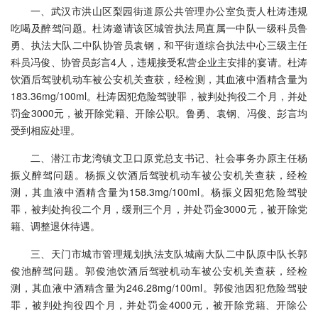
一、武汉市洪山区梨园街道原公共管理办公室负责人杜涛违规
吃喝及醉驾问题。杜涛邀请该区城管执法局直属一中队一级科员鲁
勇、执法大队二中队协管员袁钢，和平街道综合执法中心三级主任
科员冯俊、协管员彭言4人，违规接受私营企业主安排的宴请。杜涛
饮酒后驾驶机动车被公安机关查获，经检测，其血液中酒精含量为
183.36mg/100ml。杜涛因犯危险驾驶罪，被判处拘役二个月，并处
罚金3000元，被开除党籍、开除公职。鲁勇、袁钢、冯俊、彭言均
受到相应处理。
二、潜江市龙湾镇文卫口原党总支书记、社会事务办原主任杨
振义醉驾问题。杨振义饮酒后驾驶机动车被公安机关查获，经检
测，其血液中酒精含量为158.3mg/100ml。杨振义因犯危险驾驶
罪，被判处拘役二个月，缓刑三个月，并处罚金3000元，被开除党
籍、调整退休待遇。
三、天门市城市管理规划执法支队城南大队二中队原中队长郭
俊池醉驾问题。郭俊池饮酒后驾驶机动车被公安机关查获，经检
测，其血液中酒精含量为246.28mg/100ml。郭俊池因犯危险驾驶
罪，被判处拘役四个月，并处罚金4000元，被开除党籍、开除公