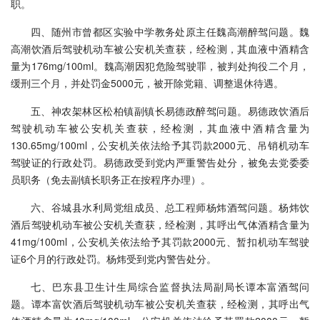
职。
四、随州市曾都区实验中学教务处原主任魏高潮醉驾问题。魏
高潮饮酒后驾驶机动车被公安机关查获，经检测，其血液中酒精含
量为176mg/100ml。魏高潮因犯危险驾驶罪，被判处拘役二个月，
缓刑三个月，并处罚金5000元，被开除党籍、调整退休待遇。
五、神农架林区松柏镇副镇长易德政醉驾问题。易德政饮酒后
驾驶机动车被公安机关查获，经检测，其血液中酒精含量为
130.65mg/100ml，公安机关依法给予其罚款2000元、吊销机动车
驾驶证的行政处罚。易德政受到党内严重警告处分，被免去党委委
员职务（免去副镇长职务正在按程序办理）。
六、谷城县水利局党组成员、总工程师杨炜酒驾问题。杨炜饮
酒后驾驶机动车被公安机关查获，经检测，其呼出气体酒精含量为
41mg/100ml，公安机关依法给予其罚款2000元、暂扣机动车驾驶
证6个月的行政处罚。杨炜受到党内警告处分。
七、巴东县卫生计生局综合监督执法局副局长谭本富酒驾问
题。谭本富饮酒后驾驶机动车被公安机关查获，经检测，其呼出气