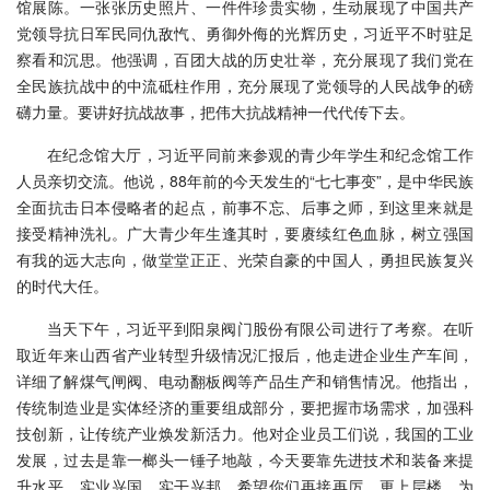
馆展陈。一张张历史照片、一件件珍贵实物，生动展现了中国共产
党领导抗日军民同仇敌忾、勇御外侮的光辉历史，习近平不时驻足
察看和沉思。他强调，百团大战的历史壮举，充分展现了我们党在
全民族抗战中的中流砥柱作用，充分展现了党领导的人民战争的磅
礴力量。要讲好抗战故事，把伟大抗战精神一代代传下去。
在纪念馆大厅，习近平同前来参观的青少年学生和纪念馆工作
人员亲切交流。他说，88年前的今天发生的“七七事变”，是中华民族
全面抗击日本侵略者的起点，前事不忘、后事之师，到这里来就是
接受精神洗礼。广大青少年生逢其时，要赓续红色血脉，树立强国
有我的远大志向，做堂堂正正、光荣自豪的中国人，勇担民族复兴
的时代大任。
当天下午，习近平到阳泉阀门股份有限公司进行了考察。在听
取近年来山西省产业转型升级情况汇报后，他走进企业生产车间，
详细了解煤气闸阀、电动翻板阀等产品生产和销售情况。他指出，
传统制造业是实体经济的重要组成部分，要把握市场需求，加强科
技创新，让传统产业焕发新活力。他对企业员工们说，我国的工业
发展，过去是靠一榔头一锤子地敲，今天要靠先进技术和装备来提
升水平。实业兴国，实干兴邦。希望你们再接再厉、更上层楼，为