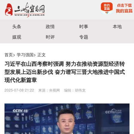
宜昌三峡融媒体中心主办
头条
政情
时事
本地
媒观
时评
专题
首页
>
学习强国
>
正文
习近平在山西考察时强调 努力在推动资源型经济转
型发展上迈出新步伐 奋力谱写三晋大地推进中国式
现代化新篇章
2025-07-08 21:22
来源：​央视网
编辑：胡伟龙