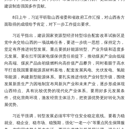
建设制造强国多作贡献。
8日上午，习近平听取山西省委和省政府工作汇报，对山西各方
面取得的成绩给予肯定，对下一步工作提出要求。
习近平指出，建设国家资源型经济转型综合配套改革试验区是
党中央交给山西的一项战略任务，要进一步统一思想，保持定力，
坚定有序推进转型发展。重点要抓好能源转型、产业升级和适度多
元发展。要在扛牢国家电煤保供责任前提下，推动煤炭产业由低端
向高端、煤炭产品由初级燃料向高价值产品攀升，同时着眼于高水
平打造我国重要能源原材料基地，配套发展风电、光伏发电、氢能
等能源，构建新型能源体系。要扎实推进传统产业转型升级，围绕
发展新质生产力因地制宜布局新兴产业和未来产业，逐步形成体现
山西特点、具有比较优势的现代化产业体系。要用好多元发展条
件，优化营商环境，激发经营主体活力，把资源优势更好转化为发
展优势。
习近平强调，转型发展必须牢牢守住安全稳定底线。要着力稳
就业、稳企业、稳市场、稳预期，强化“一老一小”等重点民生保障服