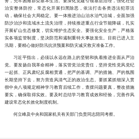
务，兜牢困难群众基本生活。要深化党建引领基层治理，强化社会
治安整体防控，常态化开展扫黑除恶，依法打击各类违法犯罪活
动，确保社会大局稳定。要一体推进治山治水治气治城，全面加强
防沙治沙和流域水土流失治理，持续推进重点行业节能降碳，扎实
开展矿山生态修复，切实维护生态安全。要强化安全生产，严格落
实各项监管制度，坚决防范和遏制重特大事故发生。目前已进入主
汛期，要精心做好防汛抗洪预案和防灾减灾救灾准备工作。
习近平指出，必须以永远在路上的坚韧和执着推进全面从严治
党。要发扬自我革命精神，落实管党治党责任，坚持党性党风党纪
一起抓、正风肃纪反腐相贯通，把严的基调、严的措施、严的氛围
长期坚持下去，努力营造风清气正的政治生态。要抓紧抓细深入贯
彻中央八项规定精神学习教育后续工作，查摆问题要真，整改措施
要实，确保取得实效。要及时总结学习教育成效和经验，完善作风
建设常态化长效化制度机制。
何立峰及中央和国家机关有关部门负责同志陪同考察。