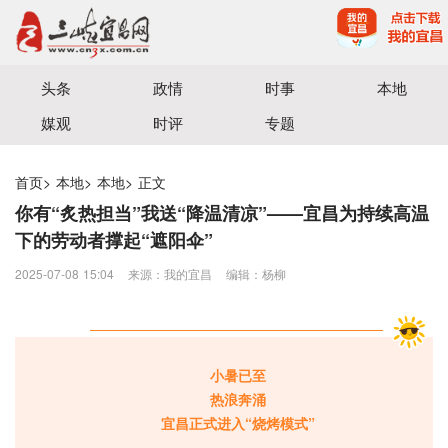
宜昌三峡融媒体中心主办
头条
政情
时事
本地
媒观
时评
专题
首页
>
本地
>
本地
>
正文
你有“炙热担当”我送“降温清凉”——宜昌为持续高温
下的劳动者撑起“遮阳伞”
2025-07-08 15:04
来源：我的宜昌
编辑：杨柳
小暑已至
热浪奔涌
宜昌正式进入“烧烤模式”