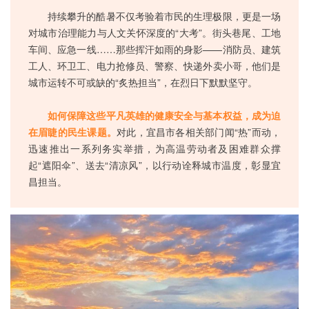
持续攀升的酷暑不仅考验着市民的生理极限，更是一场
对城市治理能力与人文关怀深度的“大考”。街头巷尾、工地
车间、应急一线……那些挥汗如雨的身影——消防员、建筑
工人、环卫工、电力抢修员、警察、快递外卖小哥，他们是
城市运转不可或缺的“炙热担当”，在烈日下默默坚守。
如何保障这些平凡英雄的健康安全与基本权益，成为迫
在眉睫的民生课题。
对此，宜昌市各相关部门闻“热”而动，
迅速推出一系列务实举措，为高温劳动者及困难群众撑
起“遮阳伞”、送去“清凉风”，以行动诠释城市温度，彰显宜
昌担当。