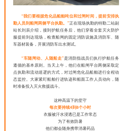
“我们要根据危化品船舶吨位和过闸时间，提前安排执
勤人员到船闸两侧平台执勤。”
正在现场执勤的特勤二站副
站长刘辰介绍，接到护航任务后，他们穿着全套灭火防护
服提前到达现场，检查船闸的固定消防设施及消防车、随
车器材装备，开展消防车出水测试。
“车随闸动、人随船走”
是消防指战员们执行护航任务
遵循的基本原则。当天上午，他们在船闸平台两侧采取定
点执勤和流动巡逻的方式，对过闸危化品船舶进行全程动
态监控。大家紧盯船舶行进轨迹和船面工作人员动向，随
时准备投入灭火救援战斗。
这种高温下的坚守
每次要持续4到8个小时
衣服被汗水浸透已是工作常态
为了有效防暑
他们都会随身携带消暑药品