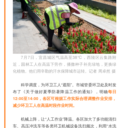
7月7日，宜昌城区气温高至38℃，西陵区云集路附
近，园林工人在高温下劳作，播撒种子补充绿地，更换绿
化植物。他们用辛勤的汗水保障城市运转。记者 周卓然 摄
科学调度，为环卫工人“遮阳”。市城管委环卫处及时发
布了《关于做好夏季防暑降温工作的通知》，明确
每日
12:00至14:00，各区可根据工作实际合理调整作业安排，
减少环卫工人在高温时段作业时间。
机械上阵，让“人工作业”降温。各区加大了多功能清扫
车、高压冲洗车等各类环卫机械设备洗扫频次，利用“水洗