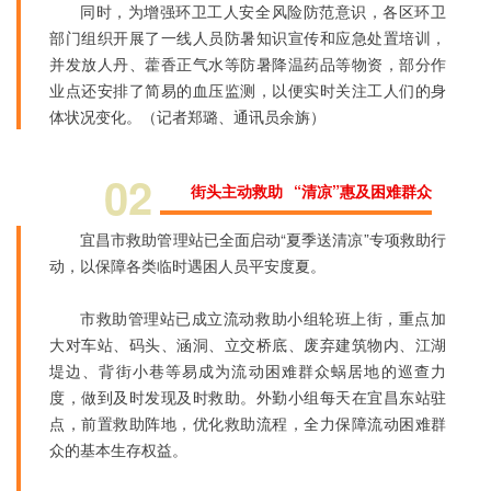
同时，为增强环卫工人安全风险防范意识，各区环卫
部门组织开展了一线人员防暑知识宣传和应急处置培训，
并发放人丹、藿香正气水等防暑降温药品等物资，部分作
业点还安排了简易的血压监测，以便实时关注工人们的身
体状况变化。（记者郑璐、通讯员余旃）
02
街头主动救助 “清凉”惠及困难群众
宜昌市救助管理站已全面启动“夏季送清凉”专项救助行
动，以保障各类临时遇困人员平安度夏。
市救助管理站已成立流动救助小组轮班上街，重点加
大对车站、码头、涵洞、立交桥底、废弃建筑物内、江湖
堤边、背街小巷等易成为流动困难群众蜗居地的巡查力
度，做到及时发现及时救助。外勤小组每天在宜昌东站驻
点，前置救助阵地，优化救助流程，全力保障流动困难群
众的基本生存权益。