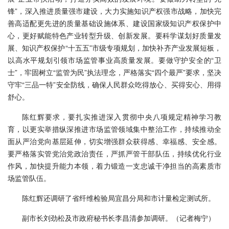
锋”，深入推进质量强市建设，大力实施知识产权强市战略，加快完
善高适配更先进的质量基础设施体系、建设国家级知识产权保护中
心，更好赋能特色产业转型升级、创新发展。要科学谋划好质量发
展、知识产权保护“十五五”市级专项规划，加快补齐产业发展短板，
以高水平规划引领市场监管事业高质量发展。要做守护安全的“卫
士”，牢固树立“监管为民”执法理念，严格落实“四个最严”要求，坚决
守牢“三品一特”安全防线，确保人民群众吃得放心、买得安心、用得
舒心。
陈红辉要求，要扎实推进深入贯彻中央八项规定精神学习教
育，以更实举措纵深推进市场监管领域集中整治工作，持续推动全
面从严治党向基层延伸，切实增强群众获得感、幸福感、安全感。
要严格落实管党治党政治责任，严抓严管干部队伍，持续优化行业
作风，加快提升能力本领，着力锻造一支忠诚干净担当的高素质市
场监管队伍。
陈红辉还调研了省纤维检验局宜昌分局和市计量检定测试所。
副市长刘劲松及市政府秘书长李昌清参加调研。（记者梅宁）