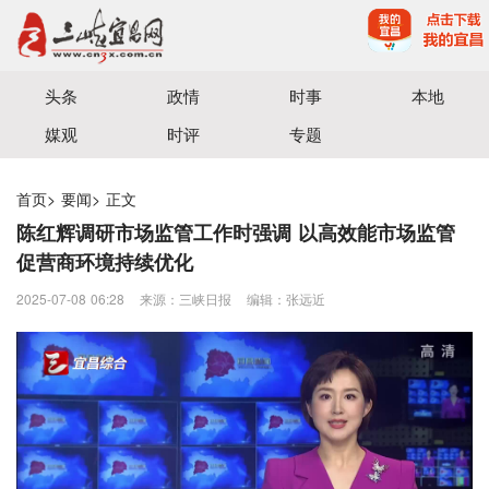
宜昌三峡融媒体中心主办
头条
政情
时事
本地
媒观
时评
专题
首页
>
要闻
>
正文
陈红辉调研市场监管工作时强调 以高效能市场监管
促营商环境持续优化
2025-07-08 06:28
来源：三峡日报
编辑：张远近