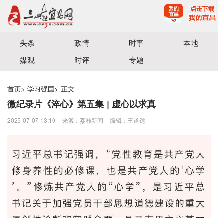
宜昌三峡融媒体中心主办
头条
政情
时事
本地
媒观
时评
专题
首页
>
学习强国
>
正文
微纪录片《淬心》第五集 | 虚心以求真
2025-07-07 13:10
来源：荔枝新闻
编辑：王道远