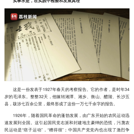
实事求是，在实践中检验和发展真理
这是一份发表于1927年春天的考察报告。它的作者，是时年34
岁的毛泽东。整整32天，他辗转湘潭、湘乡、衡山、醴陵、长沙五
县，跋涉七百余公里，最终形成了这份一万七千余字的报告。
1926年，随着国民革命的蓬勃发展，由广东开始的农民运动迅
速发展到全国。这引起国民党右派和封建地主豪绅的恐慌，污蔑农
民运动是“痞子运动”，“糟得很”；中国共产党党内也出现了激烈争