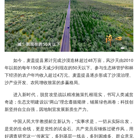
如今，麦盖提县累计完成沙漠造林超过48万亩，风沙天由2010
年以前的每年150多天减少到现在的50天以下。参与生态林管护和林
下经济的农户年均收入超过4万元。麦盖提县逐步形成了沙漠治理、
沙产业开发、农民增收致富的多赢格局。
进入新时代，脱贫攻坚战以精准施策扎根现实，书写人类减贫
奇迹；生态文明建设以“两山”理念遵循规律，铺展绿色画卷；科技创
新坚持自立自强，因地制宜发展新质生产力。
中国人民大学教授郝立新认为，“实事求是，一切从实际出发，
是党的生命线，更是党性的试金石。共产党员应锤炼过硬作风，用
好调查研究这一‘传家宝’，多到基层一线去，多到困难多、群众意见