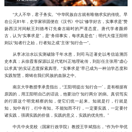
“大人不华，君子务实。”中华民族自古就有唯物求实的传统。早
在公元81年，史学家班固便在《汉书》中以“修学好古，实事求是”赞
扬西汉河间献王刘德考订先秦古籍时的严谨态度。唐代学者颜师
古，认为“实事求是”，是“务得事实，每求真是也”；明代大儒王阳明
则以“知者行之始，行者知之成”主张“知行合一”。
从李冰治水以实测破除千年水患，到司马迁著史以考信追溯历
史本真；从徐霞客探源以足代笔纠正地理讹传，到彭任主张用“虚心
以求真”的实证态度探索真理。“实事求是”早已成为一种治学态度和
实践智慧，熔铸在我们民族的血脉之中。
南京大学教授李承贵指出，“王阳明提出‘知行合一’，是有根据有
原因的，用王阳明自己的话说，他要治疗‘知行两分’的病。真切笃实
的行跟这个明觉精察的知，使它们统一起来。知就是行，行就是
知，知中有行，行中有知。不能知而不行，一定要实践，一定要付
诸实践，强调实践的价值，实践的意义，实践的优先性。”
中共中央党校（国家行政学院）教授王学斌指出，“作为中华优