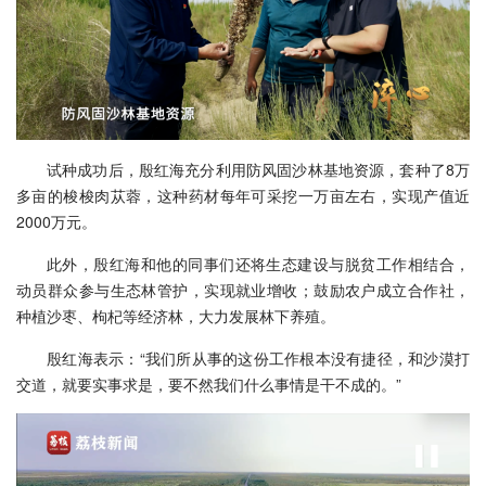
试种成功后，殷红海充分利用防风固沙林基地资源，套种了8万
多亩的梭梭肉苁蓉，这种药材每年可采挖一万亩左右，实现产值近
2000万元。
此外，殷红海和他的同事们还将生态建设与脱贫工作相结合，
动员群众参与生态林管护，实现就业增收；鼓励农户成立合作社，
种植沙枣、枸杞等经济林，大力发展林下养殖。
殷红海表示：“我们所从事的这份工作根本没有捷径，和沙漠打
交道，就要实事求是，要不然我们什么事情是干不成的。”