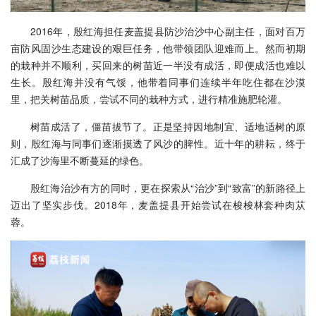
2016年，殷红海担任麦盖提县防沙治沙中心副主任，面对百万
亩防风固沙生态建设的艰巨任务，他带领团队迎难而上。然而初期
的栽种并不顺利，买回来的树苗近一半没有成活，即便成活也难以
生长。殷红海并没有气馁，他带着同事们连续半年吃住都在沙漠
里，把关树苗品质，尝试不同的栽种方式，进行精准施肥轮灌。
树苗成活了，僵苗拔节了。正是坚持因地制宜、适地适树的原
则，殷红海与同事们逐渐摸透了风沙的脾性。近十年的耕耘，终于
汇成了沙海里不断蔓延的绿色。
殷红海治沙有方的同时，更在探索从“治沙”到“致富”的新路径上
迈出了坚实步伐。2018年，麦盖提县开始尝试在梭梭林套种肉苁
蓉。