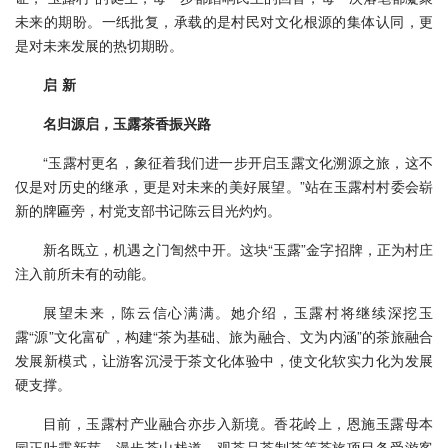
未来的期盼。一纸批复，承载的是村民对文化根源的集体认同，更
是对未来发展的热切期盼。
启 新
名归源启，玉露茶香振兴路
“玉露村更名，象征着我们进一步开启玉露文化溯源之旅，这不
仅是对历史的继承，更是对未来的美好展望。”站在玉露村村委会崭
新的牌匾旁，村党支部书记陈云目光灼灼。
新名既立，机遇之门訇然中开。这块“玉露”金字招牌，正为村庄
注入前所未有的动能。
展望未来，陈云信心满满。她介绍，玉露村将继续深挖玉
露“源”文化富矿，构建“茶为基础、旅为融合、文为内涵”的茶旅融合
发展新模式，让游客沉浸于茶文化体验中，使文化软实力化为发展
硬支撑。
目前，玉露村产业融合亦步入新境。香花岭上，恩施玉露母本
园正吐露新芽，漫步茶山栈道、观茶品茶制茶等茶旅项目备受游客