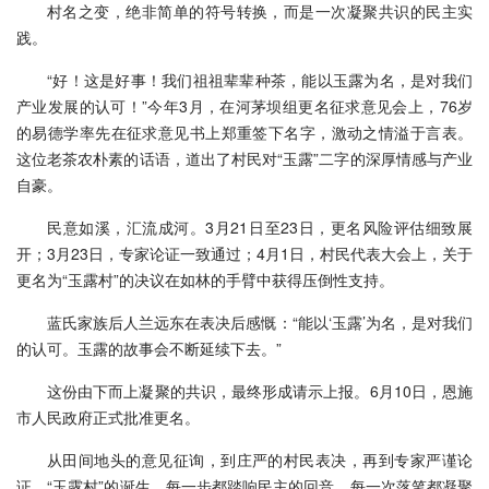
村名之变，绝非简单的符号转换，而是一次凝聚共识的民主实
践。
“好！这是好事！我们祖祖辈辈种茶，能以玉露为名，是对我们
产业发展的认可！”今年3月，在河茅坝组更名征求意见会上，76岁
的易德学率先在征求意见书上郑重签下名字，激动之情溢于言表。
这位老茶农朴素的话语，道出了村民对“玉露”二字的深厚情感与产业
自豪。
民意如溪，汇流成河。3月21日至23日，更名风险评估细致展
开；3月23日，专家论证一致通过；4月1日，村民代表大会上，关于
更名为“玉露村”的决议在如林的手臂中获得压倒性支持。
蓝氏家族后人兰远东在表决后感慨：“能以‘玉露’为名，是对我们
的认可。玉露的故事会不断延续下去。”
这份由下而上凝聚的共识，最终形成请示上报。6月10日，恩施
市人民政府正式批准更名。
从田间地头的意见征询，到庄严的村民表决，再到专家严谨论
证，“玉露村”的诞生，每一步都踏响民主的回音，每一次落笔都凝聚