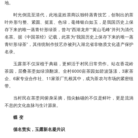
地。
时光倒流至清代，此地蓝姓茶商以独特蒸青技艺，创制出的茶
叶外形匀整、紧圆、挺直、色绿，毫锋银白如玉，是我国历史上保
存下来的唯一蒸青针形绿茶，曾与“西湖龙井”“黄山毛峰”并列为清代
名茶。据《中国茶经》记载，此茶为“我国历史上保存下来的唯一蒸
青针形绿茶”，其传统制作技艺亦被列入湖北省非物质文化遗产保护
名录。
玉露茶不仅深植于典籍，更鲜活于村民日常劳作。站在香花岭
茶园，层叠茶垄如绿浪翻滚。全村6000亩茶园如碧波荡漾，3家茶
企、6家专业合作社、11家茶厂扎根其中，成为茶农与市场的紧密纽
带。
当村民在茶垄间俯身采摘，指尖触碰的不仅是鲜叶，更是流淌
不息的文化血脉与生计源泉。
蝶 变
循名责实，玉露新名凝共识