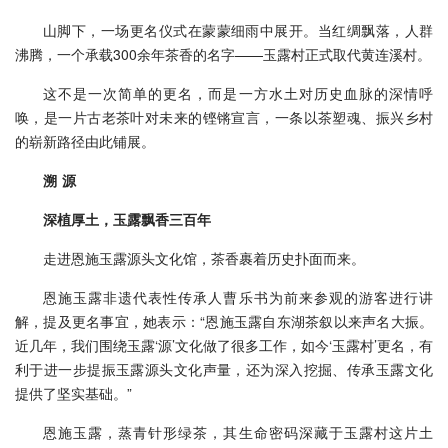
山脚下，一场更名仪式在蒙蒙细雨中展开。当红绸飘落，人群
沸腾，一个承载300余年茶香的名字——玉露村正式取代黄连溪村。
这不是一次简单的更名，而是一方水土对历史血脉的深情呼
唤，是一片古老茶叶对未来的铿锵宣言，一条以茶塑魂、振兴乡村
的崭新路径由此铺展。
溯 源
深植厚土，玉露飘香三百年
走进恩施玉露源头文化馆，茶香裹着历史扑面而来。
恩施玉露非遗代表性传承人曹乐书为前来参观的游客进行讲
解，提及更名事宜，她表示：“恩施玉露自东湖茶叙以来声名大振。
近几年，我们围绕玉露‘源’文化做了很多工作，如今‘玉露村’更名，有
利于进一步提振玉露源头文化声量，还为深入挖掘、传承玉露文化
提供了坚实基础。”
恩施玉露，蒸青针形绿茶，其生命密码深藏于玉露村这片土