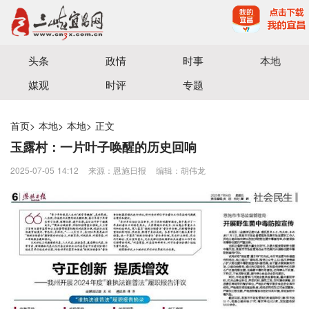
宜昌三峡融媒体中心主办
头条
政情
时事
本地
媒观
时评
专题
首页
>
本地
>
本地
>
正文
玉露村：一片叶子唤醒的历史回响
2025-07-05 14:12
来源：恩施日报
编辑：胡伟龙