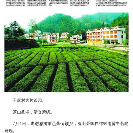
玉露村大片茶园。
茶山叠翠，清香萦绕。
7月1日，走进恩施市芭蕉侗族乡，漫山茶园在缥缈雨雾中若隐
若现。