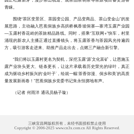
青睐。
围绕“茶区变景区、茶园变公园、产品变商品、茶山变金山”的发
展思路，主动融入芭蕉侗族乡高拱桥枫香坡侗寨—寨湾玉露产业园
—玉露村香花岭的茶旅精品路线。同时，搭乘“互联网+”快车，村里
涌现的新农人主播正通过直播镜头，将玉露茶香与茶园风光传遍四
方，吸引游客走进来、助推产品走出去，点燃三产融合新引擎。
“我们将以玉露村更名为契机，深挖玉露‘源’文化富矿，让恩施玉
露产业块头更大、链条更长，让这片承载着历史荣光的绿叶，真正
成为驱动乡村振兴的‘金叶子’，绘就一幅‘茶香弥漫、侗乡和美’的高质
量发展新画卷！”芭蕉侗族乡党委书记朱永恒掷地有声。
（记者 何雨洋 通讯员杨子璇）
三峡宜昌网版权所有，未经书面授权禁止使用
Copyright © 2006-2025 www.cn3x.com.cn All Rights Reserved.