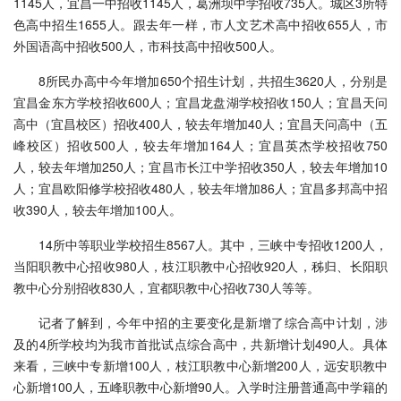
1145人，宜昌一中招收1145人，葛洲坝中学招收735人。城区3所特
色高中招生1655人。跟去年一样，市人文艺术高中招收655人，市
外国语高中招收500人，市科技高中招收500人。
8所民办高中今年增加650个招生计划，共招生3620人，分别是
宜昌金东方学校招收600人；宜昌龙盘湖学校招收150人；宜昌天问
高中（宜昌校区）招收400人，较去年增加40人；宜昌天问高中（五
峰校区）招收500人，较去年增加164人；宜昌英杰学校招收750
人，较去年增加250人；宜昌市长江中学招收350人，较去年增加10
人；宜昌欧阳修学校招收480人，较去年增加86人；宜昌多邦高中招
收390人，较去年增加100人。
14所中等职业学校招生8567人。其中，三峡中专招收1200人，
当阳职教中心招收980人，枝江职教中心招收920人，秭归、长阳职
教中心分别招收830人，宜都职教中心招收730人等等。
记者了解到，今年中招的主要变化是新增了综合高中计划，涉
及的4所学校均为我市首批试点综合高中，共新增计划490人。具体
来看，三峡中专新增100人，枝江职教中心新增200人，远安职教中
心新增100人，五峰职教中心新增90人。入学时注册普通高中学籍的