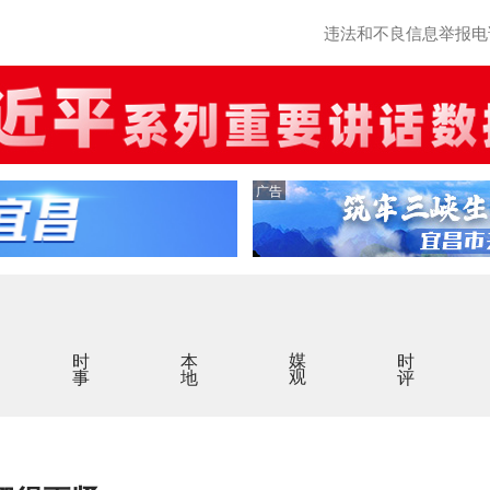
违法和不良信息举报电话：0
广告
时事
本地
媒观
时评