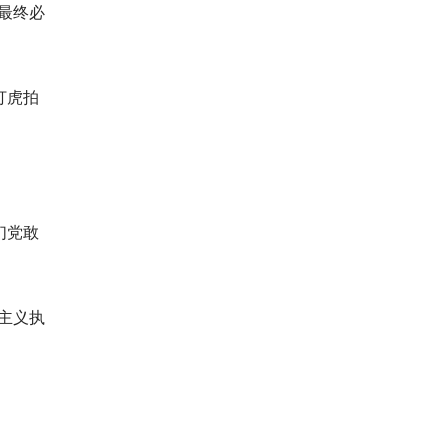
最终必
打虎拍
们党敢
主义执