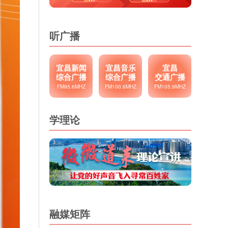
听广播
宜昌新闻
宜昌音乐
宜昌
综合广播
综合广播
交通广播
FM95.6MHZ
FM100.6MHZ
FM105.9MHZ
学理论
融媒矩阵