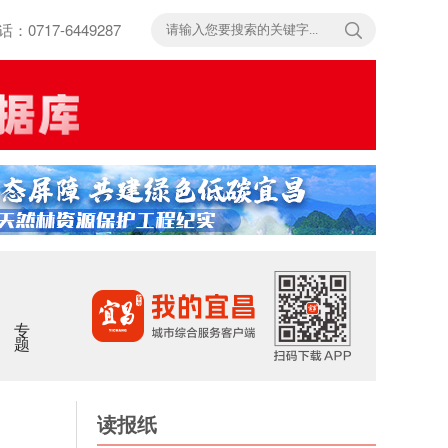
717-6449287
专题
读报纸