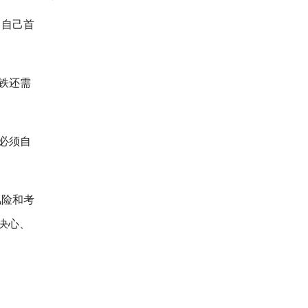
，自己首
铁还需
必须自
风险和考
决心、