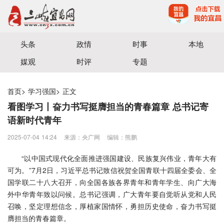
宜昌三峡融媒体中心主办
头条
政情
时事
本地
媒观
时评
专题
首页
>
学习强国
>
正文
看图学习丨奋力书写挺膺担当的青春篇章 总书记寄
语新时代青年
2025-07-04 14:24
来源：央广网
编辑：熊鹏
“以中国式现代化全面推进强国建设、民族复兴伟业，青年大有
可为。”7月2日，习近平总书记致信祝贺全国青联十四届全委会、全
国学联二十八大召开，向全国各族各界青年和青年学生、向广大海
外中华青年致以问候。总书记强调，广大青年要自觉听从党和人民
召唤，坚定理想信念，厚植家国情怀，勇担历史使命，奋力书写挺
膺担当的青春篇章。