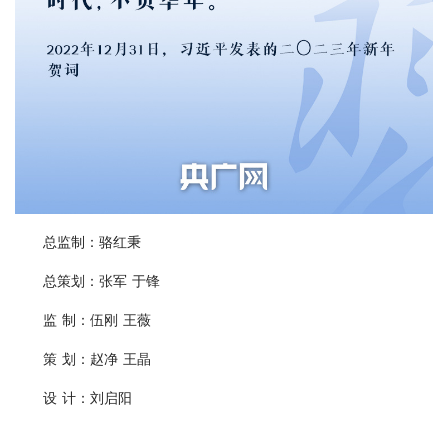
总监制：骆红秉
总策划：张军 于锋
监 制：伍刚 王薇
策 划：赵净 王晶
设 计：刘启阳