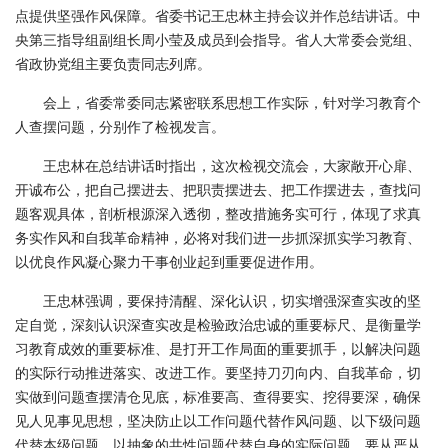
点提供坚强作风保障。省委书记王忠林主持会议并作总结讲话。中
央第三指导组副组长周小莹及成员到会指导。省人大常委会党组、
省政协党组主要负责同志列席。
会上，省委常委同志紧密联系思想工作实际，针对学习教育个
人查摆问题，分别作了检视发言。
王忠林在总结讲话时指出，这次检视交流会，大家敞开心扉、
开诚布公，把自己摆进去、把职责摆进去、把工作摆进去，查找问
题客观具体，剖析根源深入透彻，整改措施务实可行，体现了求真
务实作风和自我革命精神，必将对我们进一步抓深抓实学习教育、
以优良作风凝心聚力干事创业起到重要促进作用。
王忠林强调，要保持清醒、深化认识，切实增强深查实改的坚
定自觉，深刻认识深查实改是检验政治忠诚的重要标尺、是衡量学
习教育成效的重要标准、是打开工作局面的重要抓手，以解决问题
的实际行动推进落实、改进工作。要坚持刀刃向内、自我革命，切
实做到问题查摆清仓见底，标准要高、查得要实、挖得要深，确保
见人见事见思想，坚决防止以工作问题代替作风问题、以下级问题
代替本级问题、以抽象的共性问题代替自身的实际问题。要从严从