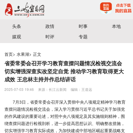
宜昌三峡融媒体中心主办
头条
政情
时事
本地
媒观
时评
专题
首页
>
水果湖
>
正文
省委常委会召开学习教育查摆问题情况检视交流会
切实增强深查实改坚定自觉 推动学习教育取得更大
成效 王忠林主持并作总结讲话
2025-07-03 19:46
来源：长江云新闻
编辑：王道远
7月3日，省委常委会召开深入贯彻中央八项规定精神学习教育
查摆问题情况检视交流会，深入学习贯彻习近平总书记关于加强党
的作风建设的重要论述，对照中央八项规定及其实施细则精神，围
绕查摆问题进行检视剖析，进一步提高思想认识、明确整改措施，
切实增强学习教育实际成效，为加快建成中部地区崛起重要战略支