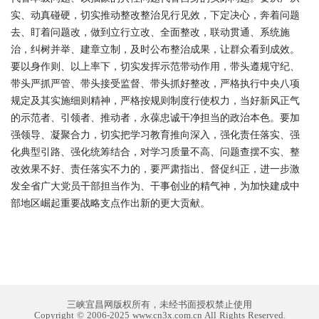
实、动真碰硬，切实推动整改整治见行见效，下定决心，奔着问题
去、盯着问题改，做到立行立改、全面整改，联动贯通、系统施
治，纠树并举、建章立制，及时公布整治成果，让群众看到成效。
要以身作则、以上率下，切实发挥示范带动作用，带头遵规守纪、
带头严抓严管、带头接受监督、带头抓好整改，严格执行中央八项
规定及其实施细则精神，严格按规则制度行使权力，当好新风正气
的示范者、引领者、推动者，永葆忠诚干净担当的政治本色。要加
强领导、凝聚合力，切实把学习教育推向深入，强化责任落实、强
化典型引路、强化统筹结合，对学习质量不高、问题查摆不实、整
改效果不好、责任落实不力的，要严肃指出、督促纠正，进一步激
发全省广大党员干部担当作为、干事创业的精气神，为加快建成中
部地区崛起重要战略支点作出新的更大贡献。
三峡宜昌网版权所有，未经书面授权禁止使用
Copyright © 2006-2025 www.cn3x.com.cn All Rights Reserved.