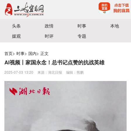
宜昌三峡融媒体中心主办
头条
政情
时事
本地
媒观
时评
专题
首页
>
时事
>
国内
>
正文
AI视频丨家国永念！总书记点赞的抗战英雄
2025-07-03 13:20
来源：湖北日报
编辑：熊鹏