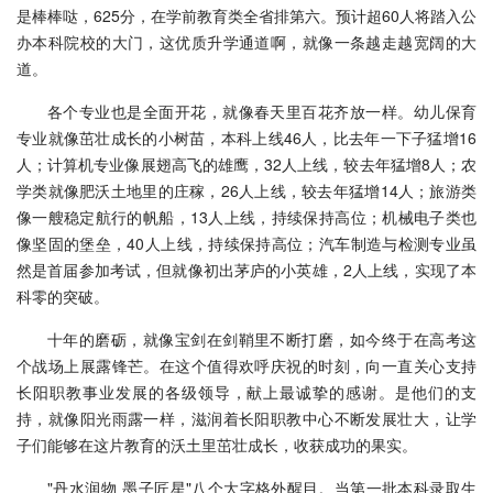
是棒棒哒，625分，在学前教育类全省排第六。预计超60人将踏入公
办本科院校的大门，这优质升学通道啊，就像一条越走越宽阔的大
道。
各个专业也是全面开花，就像春天里百花齐放一样。幼儿保育
专业就像茁壮成长的小树苗，本科上线46人，比去年一下子猛增16
人；计算机专业像展翅高飞的雄鹰，32人上线，较去年猛增8人；农
学类就像肥沃土地里的庄稼，26人上线，较去年猛增14人；旅游类
像一艘稳定航行的帆船，13人上线，持续保持高位；机械电子类也
像坚固的堡垒，40人上线，持续保持高位；汽车制造与检测专业虽
然是首届参加考试，但就像初出茅庐的小英雄，2人上线，实现了本
科零的突破。
十年的磨砺，就像宝剑在剑鞘里不断打磨，如今终于在高考这
个战场上展露锋芒。在这个值得欢呼庆祝的时刻，向一直关心支持
长阳职教事业发展的各级领导，献上最诚挚的感谢。是他们的支
持，就像阳光雨露一样，滋润着长阳职教中心不断发展壮大，让学
子们能够在这片教育的沃土里茁壮成长，收获成功的果实。
"丹水润物 墨子匠星"八个大字格外醒目。当第一批本科录取生