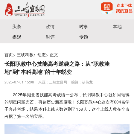
宜昌三峡融媒体中心主办
头条
政情
时事
本地
媒观
时评
专题
首页
>
三峡科教
>
动态
>
正文
长阳职教中心技能高考逆袭之路：从"职教洼
地"到"本科高地"的十年蜕变
2025-07-01 15:08
来源：三峡宜昌网
编辑：胡伟龙
2025年湖北省技能高考成绩一公布，长阳职教中心就如同璀璨
的明星闪耀光芒，再创历史新高度啦！长阳职教中心这次有604名学
子奔赴考场，结果本科上线人数达到了159人，这个上线人数在全市
占据了第一名的宝座。