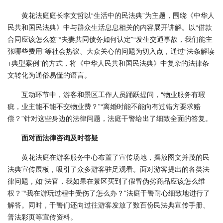
黄花法庭庭长李文哲以“生活中的民法典”为主题，围绕《中华人
民共和国民法典》中与群众生活息息相关的内容展开讲解。以“借款
合同应该怎么签”“夫妻共同债务如何认定”“发生交通事故，我们能主
张哪些费用”等社会热议、大众关心的问题为切入点，通过“法条解读
+典型案例”的方式，将《中华人民共和国民法典》中复杂的法律条
文转化为通俗易懂的语言。
互动环节中，游客和景区工作人员踊跃提问，“物业服务有瑕
疵，业主能不能不交物业费？”“离婚时能不能向有过错方要求赔
偿？”针对这些身边的法律问题，法庭干警给出了细致全面的答复。
面对面法律咨询及时答疑
黄花法庭在游客服务中心布置了宣传场地，摆放图文并茂的民
法典宣传展板，吸引了众多游客驻足观看。面对游客提出的各类法
律问题，如“法官，我如果在景区买到了假冒伪劣商品应该怎么维
权？”“我在游玩过程中受伤了怎么办？”法庭干警耐心细致地进行了
解答。同时，干警们还向过往游客发放了数百份民法典宣传手册、
普法彩页等宣传资料。