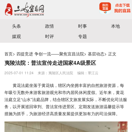
宜昌三峡融媒体中心主办
头条
政情
时事
本地
媒观
时评
专题
首页
>
四提竞进 争创一流——聚焦宜昌法院
>
基层动态
>
正文
夷陵法院：普法宣传走进国家4A级景区
2025-07-01 11:24
来源：夷陵区人民法院
编辑：覃江云
黄花法庭坐落于黄花镇，辖区内坐拥丰富的自然旅游资源，每
年吸引无数外来游客旅游观光和市内居民休闲度假。近年来，黄花
法庭立足“山水”法庭品牌，结合辖区文旅发展实际，不断优化司法服
务，以开展巡回审判、普法宣传进景区、定期发送旅游温馨提示等
措施为抓手，为旅游经济高质量发展提供更加有力的司法保障。