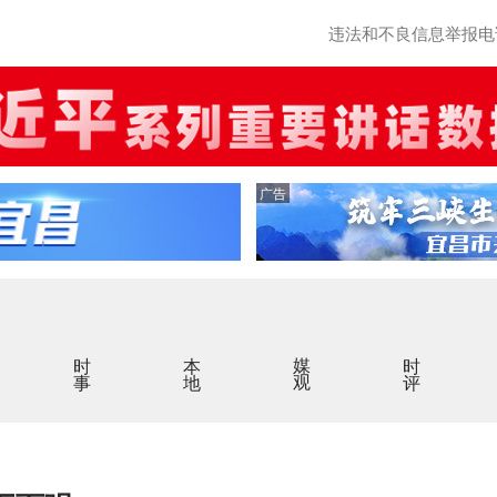
违法和不良信息举报电话：0
广告
时事
本地
媒观
时评