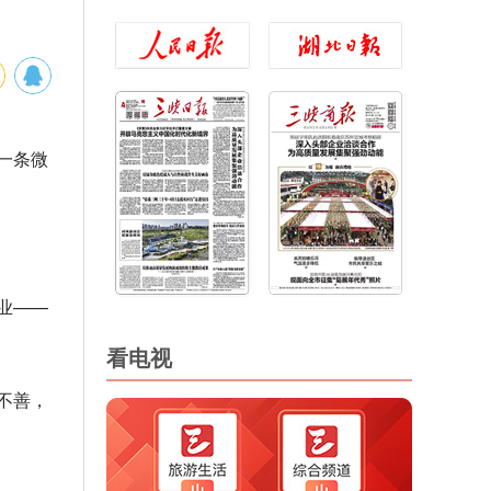
样一条微
业——
看电视
不善，