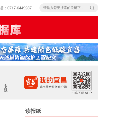
717-6449287
专题
读报纸