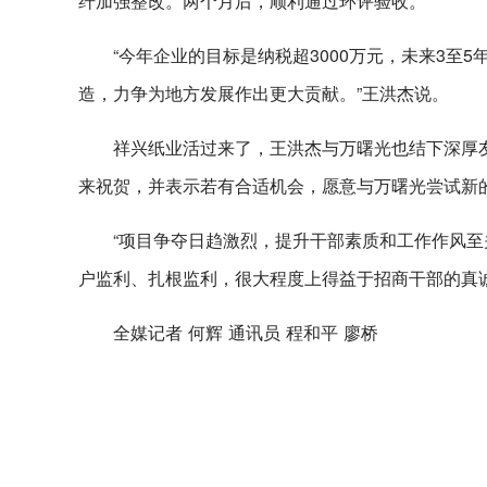
纤加强整改。两个月后，顺利通过环评验收。
“今年企业的目标是纳税超3000万元，未来3至
造，力争为地方发展作出更大贡献。”王洪杰说。
祥兴纸业活过来了，王洪杰与万曙光也结下深厚
来祝贺，并表示若有合适机会，愿意与万曙光尝试新
“项目争夺日趋激烈，提升干部素质和工作作风至
户监利、扎根监利，很大程度上得益于招商干部的真
全媒记者 何辉 通讯员 程和平 廖桥