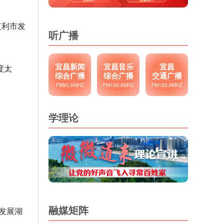
监利市发
听广播
宜昌新闻
宜昌音乐
宜昌
度太
综合广播
综合广播
交通广播
FM95.6MHZ
FM100.6MHZ
FM105.9MHZ
学理论
融媒矩阵
发展湖