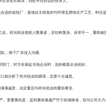
帮企业走出困境，四处寻找合适的投资人。
找合适的造纸厂，落地自主研发的竹纤维瓦楞纸生产工艺，时任
忆说，祥兴纸业债权人数量多，且结构复杂、诉求不一，重组难
商团队，南下广东深入沟通。
府部门，对方在谈起当地企业时，说的都是企业的好。
开口就分析了祥兴纸业的困境，态度十分诚恳。
到满满诚意，决定重启与祥兴纸业的重组事宜。
生产。更重要的是，监利紧挨着盛产竹子的湖南省，也与公司大力