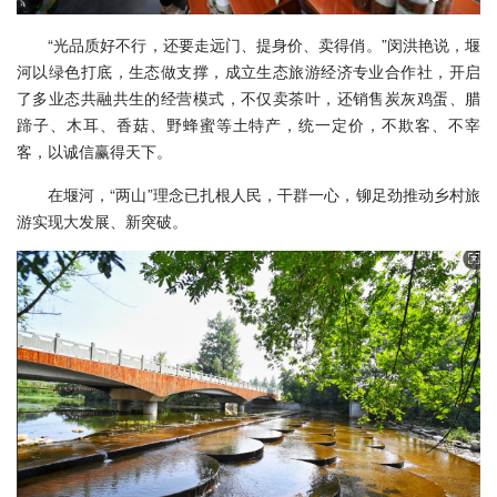
“光品质好不行，还要走远门、提身价、卖得俏。”闵洪艳说，堰
河以绿色打底，生态做支撑，成立生态旅游经济专业合作社，开启
了多业态共融共生的经营模式，不仅卖茶叶，还销售炭灰鸡蛋、腊
蹄子、木耳、香菇、野蜂蜜等土特产，统一定价，不欺客、不宰
客，以诚信赢得天下。
在堰河，“两山”理念已扎根人民，干群一心，铆足劲推动乡村旅
游实现大发展、新突破。