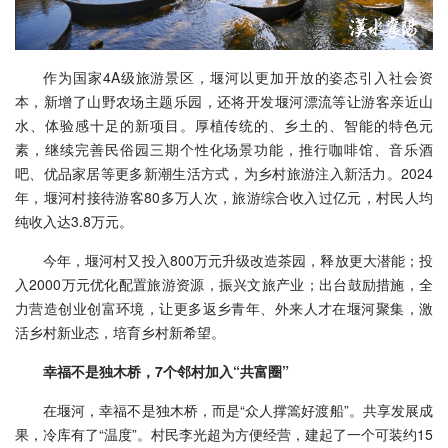
作为国家4A级旅游景区，堰河以更加开放的姿态引入社会资
本，新增了山野农场主题乐园，还将开发堰河漂流等让游客亲近山
水、体验感十足的新项目。厚植传统的、乡土的、智能的特色元
素，继续完善民俗园三期个性化场景功能，推行咖啡馆、音乐酒
吧、优品家居等更多新潮生活方式，为乡村旅游注入新活力。2024
年，堰河村接待游客80多万人次，旅游综合收入过亿元，村民人均
纯收入达3.8万元。
今年，堰河村又投入800万元升级改造茶园，释放更大潜能；投
入2000万元优化配置旅游资源，振兴文旅产业；出台鼓励措施，全
力营造创业创富环境，让更多返乡青年、外来人才在堰河聚集，激
活乡村新业态，培育乡村新希望。
幸福不是独木桥，7个邻村加入“共富圈”
在堰河，幸福不是独木桥，而是“众人撑篙好渡船”。共享发展成
果，冷库有了“温度”。村民李光超为方便经营，建起了一个可装约15