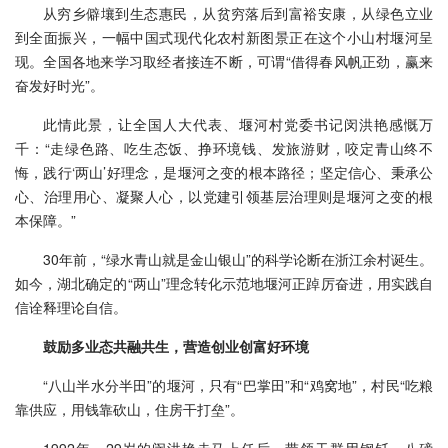
从穷乡僻壤到生态惠民，从贫穷落后到富裕安康，从绿色立业
到全面振兴，一幅中国式现代化农村新图景正在这个小山村堰河呈
现。全国各地来学习取经者接连不断，可谓“借得春风帆正劲，赢来
奋发好时光”。
此情此景，让全国人大代表、堰河村党委书记闵洪艳感慨万
千：“走绿色路、吃生态饭、挣环境钱、发旅游财，咬定青山终不
悔，践行‘两山’好理念，是堰河之变的根本路径；坚定信心、秉承公
心、治理用心、凝聚人心，以党建引领基层治理则是堰河之变的根
本保障。”
30年前，“绿水青山就是金山银山”的科学论断在浙江余村诞生。
如今，湖北确定的“两山”理念转化示范地堰河正踔厉奋进，用实践自
信诠释理论自信。
鼓励多业态共融共生，营造创业创富好环境
“八山半水分半田”的堰河，只有“巴掌田”和“鸡窝地”，村民“吃粮
靠供应，用钱靠砍山，住房干打垒”。
1992年，29岁的闵洪艳走马上任后，带领干群用钢钎、八磅