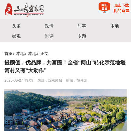
宜昌三峡融媒体中心主办
头条
政情
时事
本地
媒观
时评
专题
首页
>
本地
>
本地
>
正文
提颜值，优品牌，共富圈！全省“两山”转化示范地堰
河村又有“大动作”
2025-06-27 19:09
来源：汉水襄阳
编辑：胡伟龙