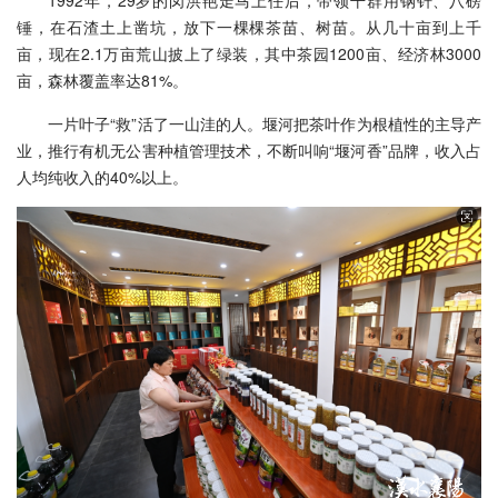
锤，在石渣土上凿坑，放下一棵棵茶苗、树苗。从几十亩到上千
亩，现在2.1万亩荒山披上了绿装，其中茶园1200亩、经济林3000
亩，森林覆盖率达81%。
一片叶子“救”活了一山洼的人。堰河把茶叶作为根植性的主导产
业，推行有机无公害种植管理技术，不断叫响“堰河香”品牌，收入占
人均纯收入的40%以上。