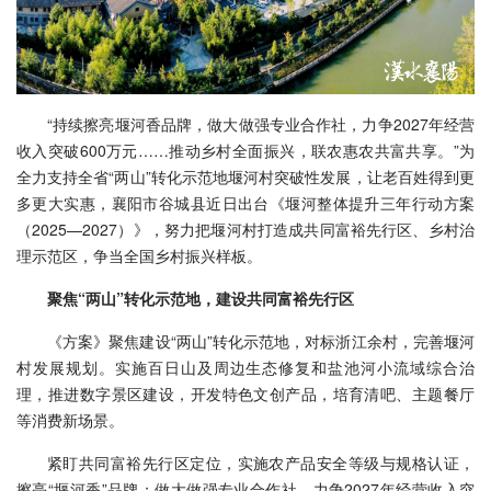
“持续擦亮堰河香品牌，做大做强专业合作社，力争2027年经营
收入突破600万元……推动乡村全面振兴，联农惠农共富共享。”为
全力支持全省“两山”转化示范地堰河村突破性发展，让老百姓得到更
多更大实惠，襄阳市谷城县近日出台《堰河整体提升三年行动方案
（2025—2027）》，努力把堰河村打造成共同富裕先行区、乡村治
理示范区，争当全国乡村振兴样板。
聚焦“两山”转化示范地，建设共同富裕先行区
《方案》聚焦建设“两山”转化示范地，对标浙江余村，完善堰河
村发展规划。实施百日山及周边生态修复和盐池河小流域综合治
理，推进数字景区建设，开发特色文创产品，培育清吧、主题餐厅
等消费新场景。
紧盯共同富裕先行区定位，实施农产品安全等级与规格认证，
擦亮“堰河香”品牌；做大做强专业合作社，力争2027年经营收入突