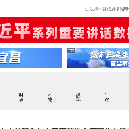
违法和不良信息举报电话：0
广告
时事
本地
媒观
时评