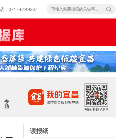
717-6449287
专题
读报纸