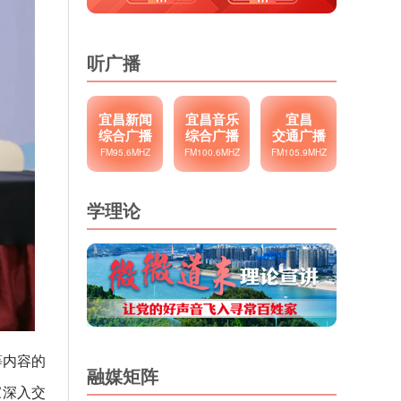
听广播
宜昌新闻
宜昌音乐
宜昌
综合广播
综合广播
交通广播
FM95.6MHZ
FM100.6MHZ
FM105.9MHZ
学理论
等内容的
融媒矩阵
家深入交