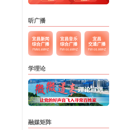
听广播
宜昌新闻
宜昌音乐
宜昌
综合广播
综合广播
交通广播
FM95.6MHZ
FM100.6MHZ
FM105.9MHZ
学理论
融媒矩阵