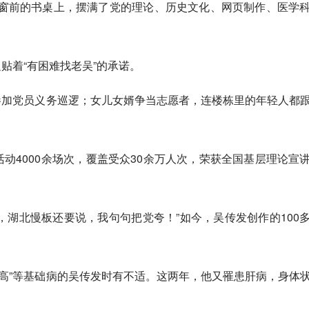
窗前的书桌上，摆满了党的理论、历史文化、网页制作、医学
贴着“有困难找老吴”的承诺。
参加党员义务巡逻；女儿女婿争当志愿者，连楼栋里的年轻人都
活动4000余场次，覆盖受众30余万人次，荣获全国基层理论宣
大，湖北慢板还要说，我句句把党夸！”如今，吴传发创作的100
高”等基础病的吴传发时有不适。这两年，他又罹患肝病，身体