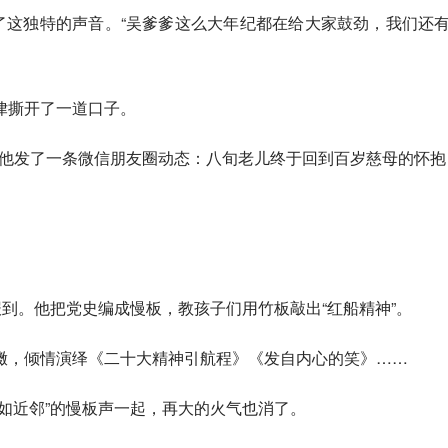
了这独特的声音。“吴爹爹这么大年纪都在给大家鼓劲，我们还
律撕开了一道口子。
天，他发了一条微信朋友圈动态：八旬老儿终于回到百岁慈母的怀抱
报到。他把党史编成慢板，教孩子们用竹板敲出“红船精神”。
擞，倾情演绎《二十大精神引航程》《发自内心的笑》……
如近邻”的慢板声一起，再大的火气也消了。