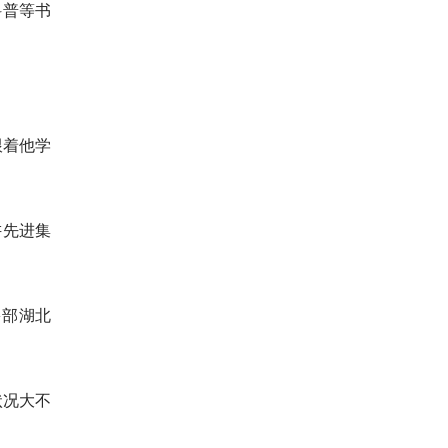
科普等书
跟着他学
讲先进集
多部湖北
状况大不