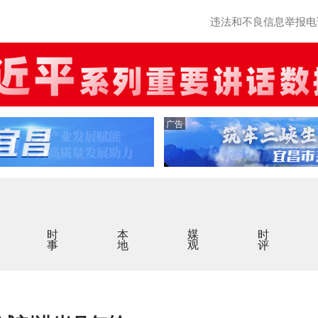
违法和不良信息举报电话：0
广告
时事
本地
媒观
时评