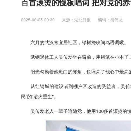
百首滚烫的慢板唱词 把对党的
2025-06-25 20:39
来源：湖北日报
编辑：胡伟龙
六月的武汉青宜居社区，绿树掩映间鸟语啁啾。
武钢退休工人吴传发坐在窗前，用钢笔在小本子
阳光勾勒着他斑白的鬓角，也照亮了他心中最亮
从红钢城的建设者到棚户区改造的受益者，吴传发
民”的“浴火重生”。
吴传发老人一辈子追随党，他用100多首滚烫的