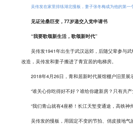
吴传发在家里排练湖北慢板，妻子张冬梅成为他的第一
见证沧桑巨变，77岁递交入党申请书
“我要歌颂新生活，歌颂新时代”
吴传发1941年出生于武汉远郊，后随父辈参与武
改造，吴传发和妻子搬进了青宜居的电梯房。
2018年4月26日，青和居新时代展馆棚户旧
“谁关心你吃得好不好？谁给你建新房？只有共产
“我们青山就有4座桥！长江天堑变通途，高铁神州
吴传发的慢板，用固定不变的节拍、俏皮接地气