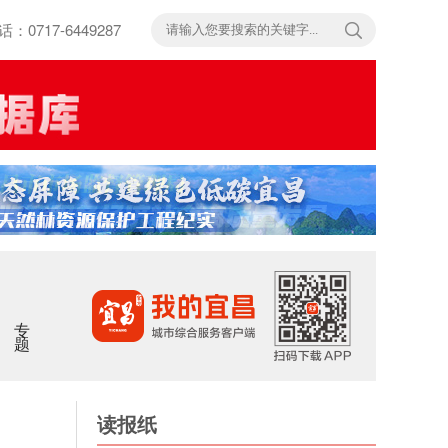
717-6449287
专题
读报纸