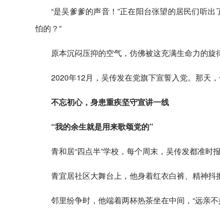
“是吴爹爹的声音！”正在阳台张望的居民们听出
怕的？”
原本沉闷压抑的空气，仿佛被这充满生命力的旋
2020年12月，吴传发在党旗下宣誓入党。那
不忘初心，身患重疾坚守宣讲一线
“我的余生就是用来歌颂党的”
青和居“四点半”学校，每个周末，吴传发都准时
青宜居社区大舞台上，他身着红衣白裤、精神抖
邻里纷争时，他端着两杯热茶坐在中间，“远亲不