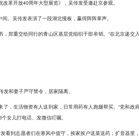
祝改革开放40周年大型展览》，吴传发受邀赴京参观。
中间。吴传发表演了一段湖北慢板，赢得阵阵掌声。
书，郑重交给同行的青山区基层党组织干部牟韬。“在北京递交
吴传发和妻子严守禁令，居家隔离。
来了，生活物资有人送到家，日常用药有人跑腿帮买。“党和政
3个女儿打电话、发微信叮嘱。
传发看到志愿者们在寒风中值守，挨家挨户送菜送药；扩音器里