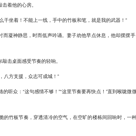
敲击着他的心房。
么干坐着！不能上一线，手中的竹板和笔，就是我的武器！”
时而凝神静思，时而低声吟诵。妻子劝他早点休息，他却摆摆手
尔敲击桌面感受节奏的轻响。
，八方支援，众志可成城！”
的听众：“这句感情不够！”“这里节奏要再快点！”直到喉咙微
脆的竹板节奏，穿透清冷的空气，在空旷的楼栋间回响时，一