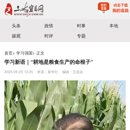
宜昌三峡融媒体中心主办
头条
政情
时事
本地
媒观
时评
专题
首页
>
学习强国
>
正文
学习新语｜“耕地是粮食生产的命根子”
2025-06-25 12:25
来源：新华社
编辑：王道远