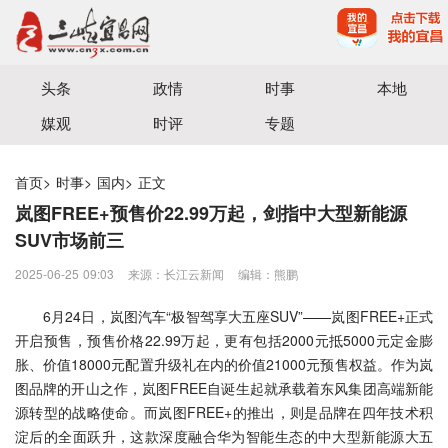
宜昌三峡融媒体中心主办
头条
政情
时事
本地
媒观
时评
专题
首页
>
时事
>
国内
>
正文
岚图FREE+预售价22.99万起，剑指中大型新能源
SUV市场前三
2025-06-25 09:03
来源：长江云新闻
编辑：熊鹏
6月24日，岚图汽车“极智驾享大五座SUV”——岚图FREE+正式
开启预售，预售价格22.99万起，更有包括2000元抵5000元定金膨
胀、价值18000元配置升级礼在内的价值21000元预售权益。作为岚
图品牌的开山之作，岚图FREE自诞生起就承载着东风集团高端新能
源转型的战略使命。而岚图FREE+的推出，则是品牌在四年技术积
淀后的全面跃升，这款深度融合华为智能生态的中大型新能源大五