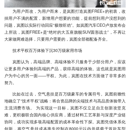
为用户而改，为用户而来，是岚图打造岚图FREE+的初衷，改
掉用户不满的配置，新增用户想要的功能，提前想到用户没想到的
问题，岚图以实际行动回应“极致听劝”。如岚图汽车CEO卢放发布会
上所说，岚图FREE+是“绝对的大五座旗舰SUV圆形战士”，不再让
大家做两难选择，只要用户需要的，岚图全部都配备齐全。
技术平权百万体验下沉30万级家用市场
岚图认为，高端品牌、高端体验不只服务于少部分用户，应该
让更多用户体验到高端的产品，获得高端的体验。这也就是岚图用
户为中心的另一面——平权。为此，岚图在技术方面做了非常多的
努力。
比如在过去，空气悬挂是百万级豪车的专属符号。岚图前瞻性
地确立了“技术平权”战略：将合资品牌的尖端技术与高品质体验带入
主流消费市场。 为实现这一目标，岚图不仅立足自主创新攻坚克
难，更积极联合国内核心供应商，通过材料工艺革新与深度产业链
协同，成功实现多项高端配置的成本革命性下探。岚图凭借体系化
创新，将空气悬挂成本率先控制在8000元以内并搭载于首款车型