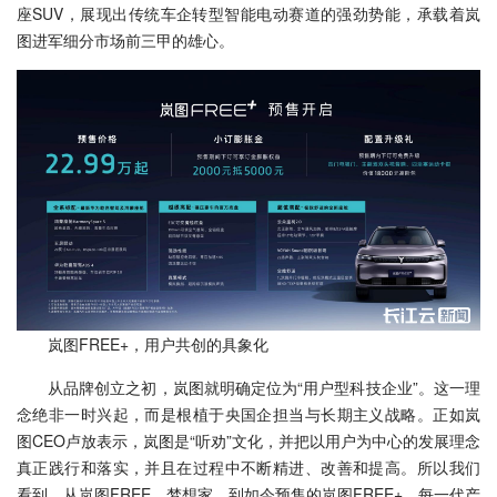
座SUV，展现出传统车企转型智能电动赛道的强劲势能，承载着岚
图进军细分市场前三甲的雄心。
岚图FREE+，用户共创的具象化
从品牌创立之初，岚图就明确定位为“用户型科技企业”。这一理
念绝非一时兴起，而是根植于央国企担当与长期主义战略。正如岚
图CEO卢放表示，岚图是“听劝”文化，并把以用户为中心的发展理念
真正践行和落实，并且在过程中不断精进、改善和提高。所以我们
看到，从岚图FREE、梦想家，到如今预售的岚图FREE+，每一代产