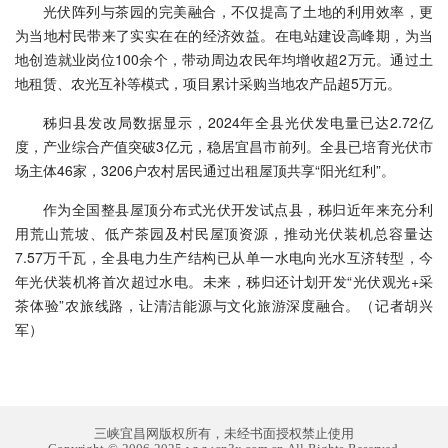
光伏阵列与茶园的完美融合，不仅提高了土地的利用效率，更
为当地村民带来了实实在在的经济效益。在电站建设高峰期，为当
地创造就业岗位100余个，带动周边农民年均增收超2万元。通过土
地租赁、农光互补等模式，项目累计采购当地农产品超5万元。
秭归县发改局数据显示，2024年全县光伏发电量已达2.72亿
度，产业综合产值突破3亿元，稳居宜昌市前列。全县已培育光伏市
场主体46家，3206户农村居民通过出租屋顶共享“阳光红利”。
作为全国整县屋顶分布式光伏开发试点县，秭归近年来充分利
用荒山荒坡、低产茶园及村民屋顶资源，推动光伏装机总容量达
7.57万千瓦，全县电力生产结构已从单一水电向光水互济转型，今
年光伏装机将首次超过水电。未来，秭归还计划开发“光伏观光+采
茶体验”农旅线路，让清洁能源与文化旅游深度融合。（记者胡兴
军）
三峡宜昌网版权所有，未经书面授权禁止使用