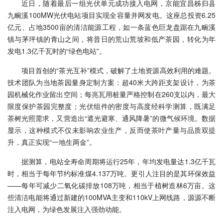
近日，随着最后一组光伏单元成功接入电网，京能宜昌秭归县
九畹溪100MW光伏电站项目实现全容量并网发电。这座总投资6.25
亿元、占地3500亩的清洁能源工程，如一条蓝色巨龙盘踞在九畹溪
镇与茅坪镇的青山之间，将昔日的荒山荒坡和低产茶园，转化为年
发电1.3亿千瓦时的“绿色电站”。
项目首创的“茶光互补”模式，破解了土地资源高效利用的难题。
技术团队为当地茶园量身定制方案：超40米大跨距支架设计，为茶
园机械化作业留出空间；每兆瓦用桩量严格控制在260支以内，最大
限度保护茶园完整度；光伏组件的密度与高度经科学测算，既满足
茶树光照需求，又营造出“遮光避寒、通风降暑”的微气候环境。数据
显示，这种模式不仅未影响农业生产，反而使茶叶产量与品质双提
升，真正实现“一地生两金”。
据测算，电站全寿命周期将运行25年，年均发电量达1.3亿千瓦
时，相当于每年节约标准煤4.137万吨。更引人注目的是其环保效益
——每年可减少二氧化碳排放108万吨，相当于植树造林6万亩。这
些清洁电能将通过新建的100MVA主变和110kV上网线路，源源不断
注入电网，为绿色发展注入强劲动能。