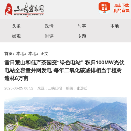
宜昌三峡融媒体中心主办
头条
政情
时事
本地
媒观
时评
专题
首页
>
本地
>
本地
>
正文
昔日荒山和低产茶园变“绿色电站” 秭归100MW光伏
电站全容量并网发电 每年二氧化碳减排相当于植树
造林6万亩
2025-06-25 06:52
来源：三峡日报
编辑：张远近