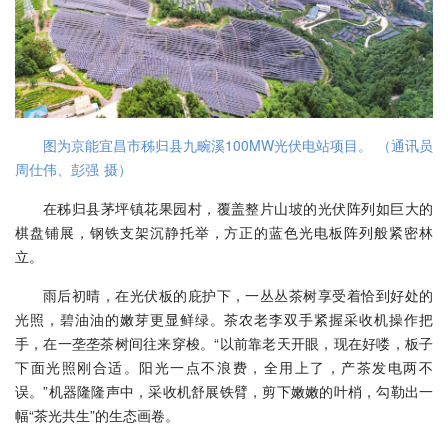
图为京能宜昌市秭归县九畹溪100MW光伏电站项目。 （通讯员
周仕伟、彭强 摄）
在秭归县茅坪镇花果园村，覆盖整片山坡的光伏阵列如巨大的
棋盘铺展，钢铁支架沉静托举，方正的蓝色光电板阵列般紧密林
立。
雨后初晴，在光伏板的庇护下，一丛丛茶树享受着恰到好处的
光照，碧油油的嫩芽更显鲜绿。茶农老李双手紧握采收机操作把
手，在一垄垄茶树间往来穿梭。“以前靠老天开眼，现在好喽，板子
下面光照刚合适。阳光一点不浪费，全用上了，产茶发电两不
误。”机器隆隆声中，采收机舒展铁臂，剪下嫩嫩的叶梢，勾勒出一
幅“茶光共生”的生态画卷。