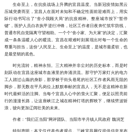
生命至上，在抗疫战场上升腾的宜昌温度。当新冠疫情如黑云
压城突袭而至，宜昌人在面对未知和不确定性面前迎难而上，用实
际行动书写出了“舍小我顾大局”的抗疫精神。整座城市按下“暂停
键”，医护人员白衣执甲逆行冲锋，社区工作者日夜奔忙筑牢防线，
普通市民自觉隔离守望相助。一个个“舍小家、为大家”的决定，汇聚
成一条条温暖人心的暖流。宜昌在艰难时刻展现出对每一个生命的
尊重与担当，这份“人民至上、生命至上”的温度，是城市最柔软，也
是最坚韧的底色。
时光流转，精神永恒。三大精神并非尘封的历史标本，而是时
刻跃动在宜昌这座城市血液里的奔涌洪流。那守护万家灯火的电力
工人踏过山巅的身影，那穿梭于街头巷尾的社区工作者风雨无阻的
脚步，那无数在平凡岗位上默默奉献的宜昌人，无不是这精神在新
时代最鲜活的注脚。当每个宜昌人心中的萤火汇聚，便足以照亮前
行的漫漫长路，让这座峡江之城在精神灯塔的辉映下，继续劈波斩
浪，驶向更加辽阔壮美的未来。
作者：“我们正当阳”网评团队、当阳市半月镇人民政府 魏润芝
特别声明：本文仅代表作者观点。三峡宜昌网仅提供信息发布