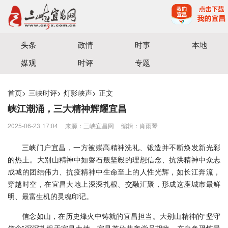
宜昌三峡融媒体中心主办
头条
政情
时事
本地
媒观
时评
专题
首页
>
三峡时评
>
灯影峡声
>
正文
峡江潮涌，三大精神辉耀宜昌
2025-06-23 17:04
来源：三峡宜昌网
编辑：肖雨琴
三峡门户宜昌，一方被崇高精神洗礼、锻造并不断焕发新光彩
的热土。大别山精神中如磐石般坚毅的理想信念、抗洪精神中众志
成城的团结伟力、抗疫精神中生命至上的人性光辉，如长江奔流，
穿越时空，在宜昌大地上深深扎根、交融汇聚，形成这座城市最鲜
明、最富生机的灵魂印记。
信念如山，在历史烽火中铸就的宜昌担当。大别山精神的“坚守