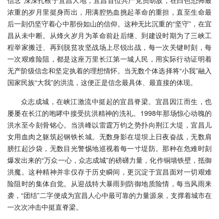
信念”深深扎根于宜昌大地，宜昌首位共产党员胡敌，在白色恐怖最
浓重的岁月里挺身而出，用满腔热血挑起革命的重担，直至生命最
后一刻仍坚守着心中那份如山的信仰。这种无比沉重的“坚守”，在宜
昌从未中断。从烽火岁月为革命前赴后继、到建设时期为了三峡工
程举家搬迁、再到脱贫攻坚战场上尽锐出战，每一次关键时刻，每
一次艰难险阻，都是这座万里长江第一城人民，用实际行动证明着
无产阶级信念和坚定执着的理想情怀。当无数个体选择将“小我”融入
国家民族“大我”的洪流，这便正是信念最具体、最直接的体现。
众志成城，在峡江激流中挺起的宜昌脊梁。宜昌因江而生，也
屡屡在长江的咆哮中接受抗洪精神的洗礼。1998年那场惊心动魄的
洪水至今刻骨铭心。当洪峰以雷霆万钧之势扑向荆江大堤，宜昌儿
女用血肉之躯筑起钢铁长城。无数身影在堤坝上日夜奋战，无数肩
膀扛起沙袋，无数目光警惕地巡视着每一寸堤防。那种在危难时刻
爆发出来的“万众一心，众志成城”的磅礴力量，化作铜墙铁壁，抵御
洪魔。这种精神并非仅存于历史瞬间，更沉淀于宜昌面对一切艰难
险阻时的集体自觉。从迎战特大暴雨到防御地质险情，每当风雨来
袭，“团结”二字便成为宜昌人心中最可靠的力量源泉，支撑着城市在
一次次冲击中挺直脊梁。