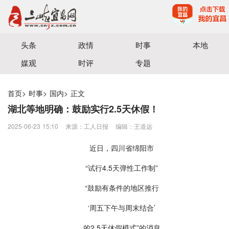
宜昌三峡融媒体中心主办
头条
政情
时事
本地
媒观
时评
专题
首页
>
时事
>
国内
>
正文
湖北等地明确：鼓励实行2.5天休假！
2025-06-23 15:10
来源：工人日报
编辑：王道远
近日，四川省绵阳市
“试行4.5天弹性工作制”
“鼓励有条件的地区推行
‘周五下午与周末结合’
的2.5天休假模式”的消息