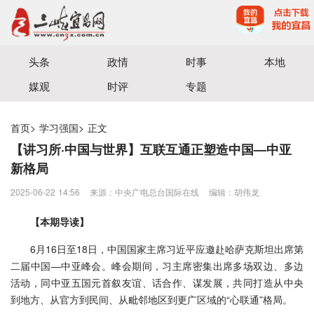
宜昌三峡融媒体中心主办
头条
政情
时事
本地
媒观
时评
专题
首页
>
学习强国
>
正文
【讲习所·中国与世界】互联互通正塑造中国—中亚
新格局
2025-06-22 14:56
来源：中央广电总台国际在线
编辑：胡伟龙
【本期导读】
6月16日至18日，中国国家主席习近平应邀赴哈萨克斯坦出席第
二届中国—中亚峰会。峰会期间，习主席密集出席多场双边、多边
活动，同中亚五国元首叙友谊、话合作、谋发展，共同打造从中央
到地方、从官方到民间、从毗邻地区到更广区域的“心联通”格局。