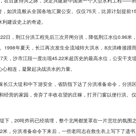
，在百废待兴之际，决定兴建新中国第一个大型水利工程——
物资，如洪流般从全国各地汇聚公安。仅仅75天，比原计划提前1
水利建设史上的奇迹。
月22日，荆江分洪工程先后三次开闸分洪，降低荆江水位0.96米
1998年夏天，长江再次发生全流域特大洪水，8次洪峰接踵
7天，沙市江段一度出现45.22米超历史的最高水位，公安干支
心心相连，凝聚起决战洪水的力量。
确保长江大堤和中下游安全，省防指下达了分洪准备命令，分洪
和经营的家园，舍弃了丰收在望的庄稼，打开门窗以便行洪。仅
淤堤下，20吨炸药已经填埋，整个北闸都笼罩在一片悲壮的氛围
.22米，分洪准备命令下来后，一些老同志在救生衣上写下了遗书