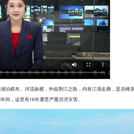
内湖泊棋布、河流纵横，外临荆江之险，内有江湖走廊，是洪峰
18年间，这里有16年遭受严重洪涝灾害。