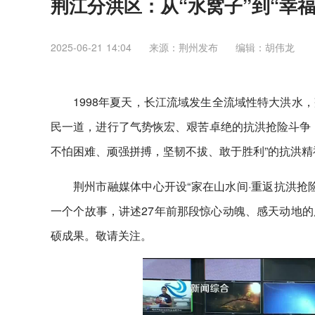
荆江分洪区：从“水窝子”到“幸福
2025-06-21 14:04
来源：​荆州发布
编辑：胡伟龙
1998年夏天，长江流域发生全流域性特大洪水
民一道，进行了气势恢宏、艰苦卓绝的抗洪抢险斗争
不怕困难、顽强拼搏，坚韧不拔、敢于胜利”的抗洪精
荆州市融媒体中心开设“家在山水间·重返抗洪抢
一个个故事，讲述27年前那段惊心动魄、感天动地
硕成果。敬请关注。