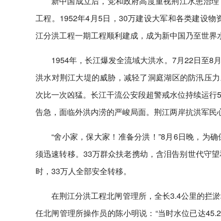
新中国成立后，党和政府高度重视荆江水患治理
工程。1952年4月5日，30万建设大军和各类建设
江分洪工程一期工程顺利建成，成为新中国乃至世界
1954年，长江爆发全流域大洪水。7月22日至8
洪水对荆江大堤的威胁，减轻了洞庭湖区的防汛压力。
次比一次凶猛。长江干流公安段超警戒水位持续运行5
告急，面临外洪内涝的严峻局面。荆江两岸抗洪军民
“舍小家，保大家！准备分洪！”8月6日晚，为
须迅速转移。33万群众扶老携幼，含泪告别世代守望
时，33万人全部安全转移。
在荆江分洪工程北闸管理所，全长3.4公里的拦
任北闸管理所操作员的陈小明说：“当时水位已达45