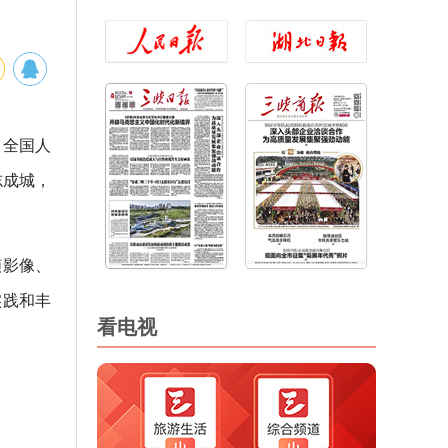
、全国人
志成城，
帧影像、
实践和丰
看电视