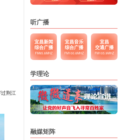
听广播
宜昌新闻
宜昌音乐
宜昌
综合广播
综合广播
交通广播
FM95.6MHZ
FM100.6MHZ
FM105.9MHZ
学理论
穿过荆江
融媒矩阵