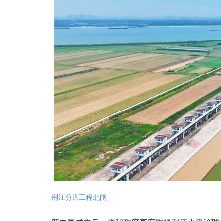
荆江分洪工程北闸