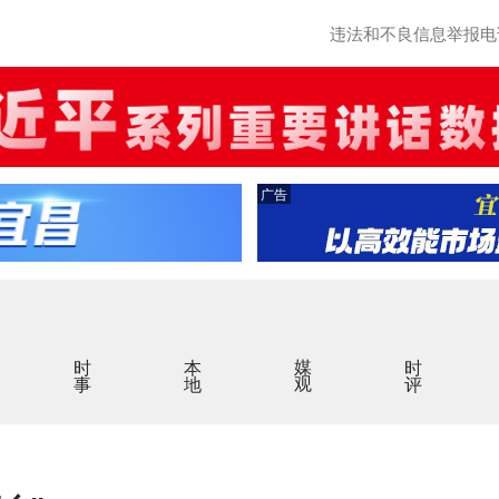
违法和不良信息举报电话：0
广告
时事
本地
媒观
时评