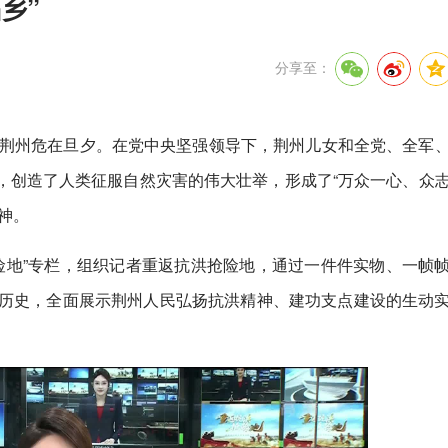
乡”
分享至：
，荆州危在旦夕。在党中央坚强领导下，荆州儿女和全党、全军
，创造了人类征服自然灾害的伟大壮举，形成了“万众一心、众
神。
险地”专栏，组织记者重返抗洪抢险地，通过一件件实物、一帧
的历史，全面展示荆州人民弘扬抗洪精神、建功支点建设的生动