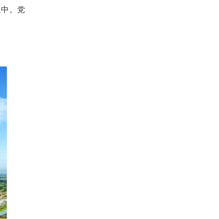
之中。党
。