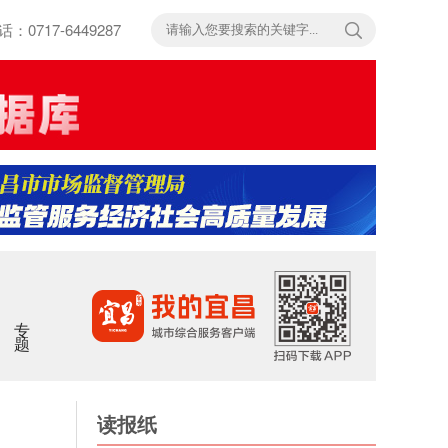
717-6449287
专题
读报纸