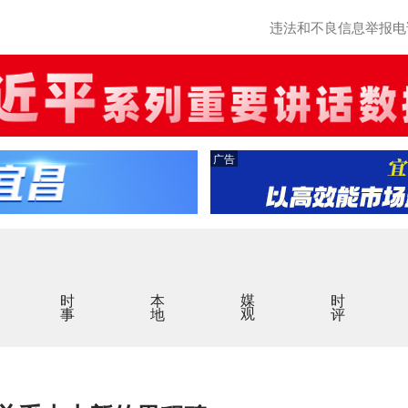
违法和不良信息举报电话：0
广告
时事
本地
媒观
时评