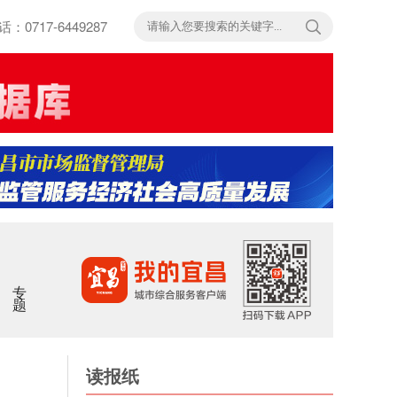
717-6449287
专题
读报纸