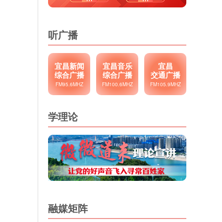
听广播
宜昌新闻
宜昌音乐
宜昌
综合广播
综合广播
交通广播
FM95.6MHZ
FM100.6MHZ
FM105.9MHZ
学理论
融媒矩阵