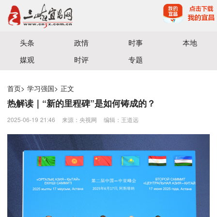
宜昌三峡融媒体中心主办
头条
政情
时事
本地
媒观
时评
专题
首页
>
学习强国
>
正文
热解读｜“新的里程碑”是如何铸成的？
2025-06-19 21:46
来源：央视网
编辑：王道远