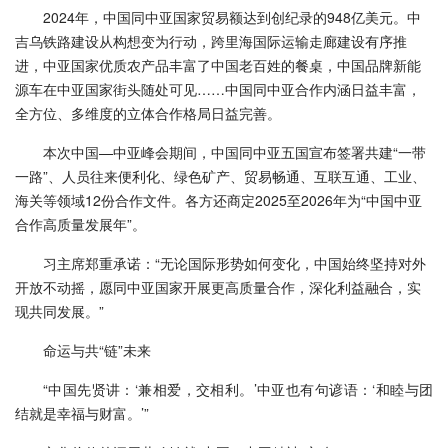
2024年，中国同中亚国家贸易额达到创纪录的948亿美元。中
吉乌铁路建设从构想变为行动，跨里海国际运输走廊建设有序推
进，中亚国家优质农产品丰富了中国老百姓的餐桌，中国品牌新能
源车在中亚国家街头随处可见……中国同中亚合作内涵日益丰富，
全方位、多维度的立体合作格局日益完善。
本次中国—中亚峰会期间，中国同中亚五国宣布签署共建“一带
一路”、人员往来便利化、绿色矿产、贸易畅通、互联互通、工业、
海关等领域12份合作文件。各方还商定2025至2026年为“中国中亚
合作高质量发展年”。
习主席郑重承诺：“无论国际形势如何变化，中国始终坚持对外
开放不动摇，愿同中亚国家开展更高质量合作，深化利益融合，实
现共同发展。”
命运与共“链”未来
“中国先贤讲：‘兼相爱，交相利。’中亚也有句谚语：‘和睦与团
结就是幸福与财富。’”