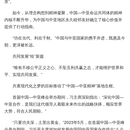
景”。
如今，从理念构想到精神凝聚，中国—中亚命运共同体的精神
内核不断升华，为中国与中亚地区永久睦邻友好确立了核心价值并
提供了行动指南。
“功在当代、利在千秋。”中国与中亚国家的携手并进，既惠及今
朝，更泽被长远。
共同发展“绘”新篇
“唯有不移公平正义之心、不坠互利共赢之志，才能维护世界和
平、实现共同发展。”
共逐现代化之梦的目标推动了“中国—中亚精神”落地生根。
首届中国—中亚峰会举办期间，习主席深刻指出：“深化中国—
中亚合作，是我们这代领导人着眼未来作出的战略抉择，顺应世界
大势，符合人民期盼。”
“只要功夫深，土里出黄金。”2023年5月，在首届中国—中亚峰
会举办期间，习近平主席就如何发展中国同中亚国家合作提出“八点