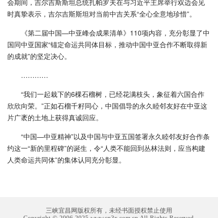
会期间，吉尔吉斯斯坦总统扎帕罗夫在与习近平主席举行双边会见
时真挚表示，吉尔吉斯斯坦对当前中吉关系“全心全意地珍惜”。
《第二届中国—中亚峰会成果清单》110项内容，充分彰显了中
国同中亚国家“锚定命运共同体目标，推动中国中亚合作不断取得新
的成就”的坚定决心。
…………
“我们一起栽下的6棵石榴树，已经花满枝头，象征着六国合作
欣欣向荣。”正如石榴千籽同心，中国倡导的永久睦邻友好在中亚这
片广袤的土地上获得真诚回应。
“中国—中亚精神”以及中国与中亚五国签署永久睦邻友好合作条
约这一“新的里程碑”的诞生，令“人类不能回到丛林法则，应当构建
人类命运共同体”的集体认同充分彰显。
三峡宜昌网版权所有，未经书面授权禁止使用
Copyright © 2006-2025 www.cn3x.com.cn All Rights Reserved.