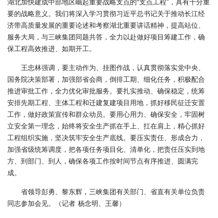
湖北加快建成中部地区崛起重要战略支点的“支点工程”，具有十分重
要的战略意义。我们将深入学习贯彻习近平总书记关于推动长江经
济带高质量发展的重要论述和考察湖北重要讲话精神，提高站位、
服务大局，与三峡集团同题共答，全力以赴做好项目筹建工作，确
保工程高效推进、如期开工。
王忠林强调，要主动作为、挂图作战，认真贯彻落实党中央、
国务院决策部署，加强部省会商，倒排工期、细化任务，积极配合
推进审批工作，全力优化审批服务。要扎实推动、确保稳定，统筹
安排先期工程、主体工程和迁建复建项目用地，抓好移民征迁安置
工作，做好政策宣传和群众动员。要用心用力、确保安全，牢固树
立安全第一理念，始终将安全生产抓在手上、扛在肩上，精心抓好
工程组织实施，坚决筑牢安全生产底线。要压实责任、形成合力，
加强省级统筹调度，把各项任务项目化、清单化，把责任压实到地
方、到部门、到人，确保各项工作按时间节点有序推进、圆满完
成。
省领导彭勇、黎东辉，三峡集团有关部门、省直有关单位负责
同志参加会见。（记者 杨念明、王馨）