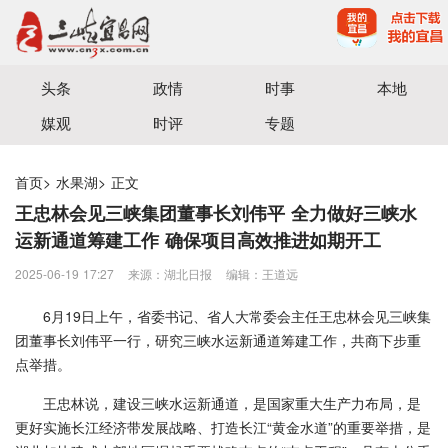
宜昌三峡融媒体中心主办
头条
政情
时事
本地
媒观
时评
专题
首页
>
水果湖
>
正文
王忠林会见三峡集团董事长刘伟平 全力做好三峡水
运新通道筹建工作 确保项目高效推进如期开工
2025-06-19 17:27
来源：湖北日报
编辑：王道远
6月19日上午，省委书记、省人大常委会主任王忠林会见三峡集
团董事长刘伟平一行，研究三峡水运新通道筹建工作，共商下步重
点举措。
王忠林说，建设三峡水运新通道，是国家重大生产力布局，是
更好实施长江经济带发展战略、打造长江“黄金水道”的重要举措，是