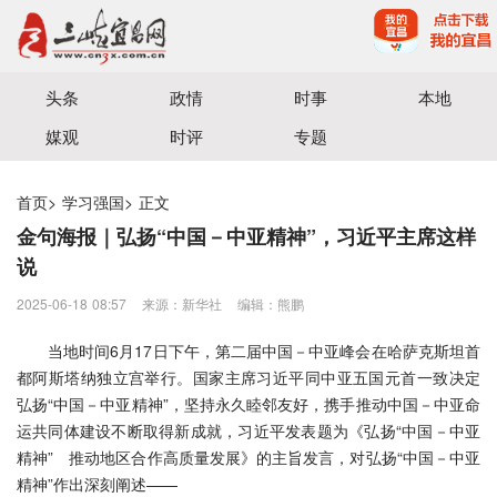
宜昌三峡融媒体中心主办
头条
政情
时事
本地
媒观
时评
专题
首页
>
学习强国
>
正文
金句海报｜弘扬“中国－中亚精神”，习近平主席这样
说
2025-06-18 08:57
来源：新华社
编辑：熊鹏
当地时间6月17日下午，第二届中国－中亚峰会在哈萨克斯坦首
都阿斯塔纳独立宫举行。国家主席习近平同中亚五国元首一致决定
弘扬“中国－中亚精神”，坚持永久睦邻友好，携手推动中国－中亚命
运共同体建设不断取得新成就，习近平发表题为《弘扬“中国－中亚
精神” 推动地区合作高质量发展》的主旨发言，对弘扬“中国－中亚
精神”作出深刻阐述——