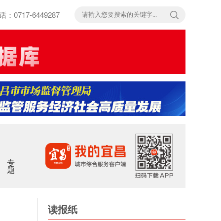
717-6449287
专题
读报纸