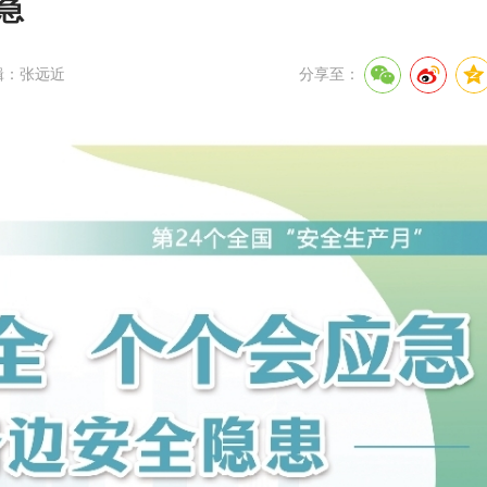
急
辑：张远近
分享至：