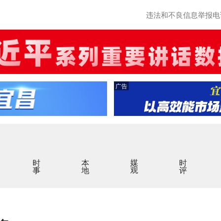
违法和不良信息举报电话：0
广告
时事
本地
媒观
时评