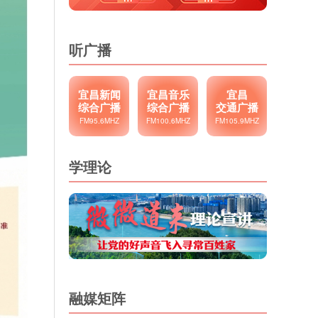
听广播
宜昌新闻
宜昌音乐
宜昌
综合广播
综合广播
交通广播
FM95.6MHZ
FM100.6MHZ
FM105.9MHZ
学理论
融媒矩阵