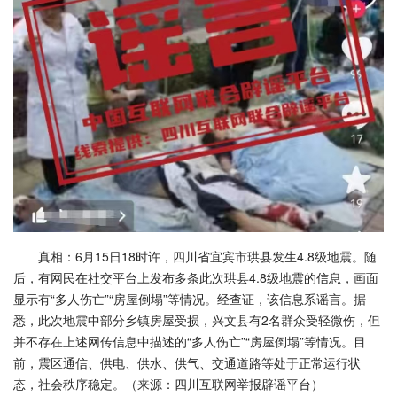
真相：6月15日18时许，四川省宜宾市珙县发生4.8级地震。随
后，有网民在社交平台上发布多条此次珙县4.8级地震的信息，画面
显示有“多人伤亡”“房屋倒塌”等情况。经查证，该信息系谣言。据
悉，此次地震中部分乡镇房屋受损，兴文县有2名群众受轻微伤，但
并不存在上述网传信息中描述的“多人伤亡”“房屋倒塌”等情况。目
前，震区通信、供电、供水、供气、交通道路等处于正常运行状
态，社会秩序稳定。（来源：四川互联网举报辟谣平台）