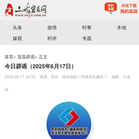
宜昌三峡融媒体中心主办
头条
政情
时事
本地
媒观
时评
专题
首页
>
宜昌辟谣
>
正文
今日辟谣（2025年6月17日）
2025-06-17 20:32
来源：谣言：深圳地铁11号线发生爆炸？
编辑：王道
远